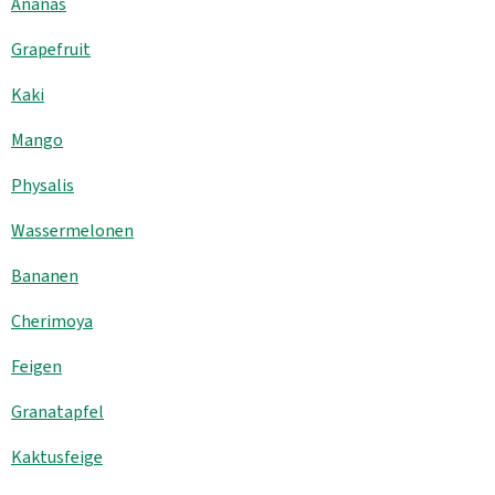
Ananas
Kühltheke
Grapefruit
GrüneWelt Bäckerei
Kaki
Vorratskammer
Mango
Getränke
Physalis
Kosmetik
Wassermelonen
Haus, Garten, Tier & Co
Bananen
Cherimoya
So geht’s
Feigen
Genossenschaft & Beitritt
Granatapfel
Über uns
Kaktusfeige