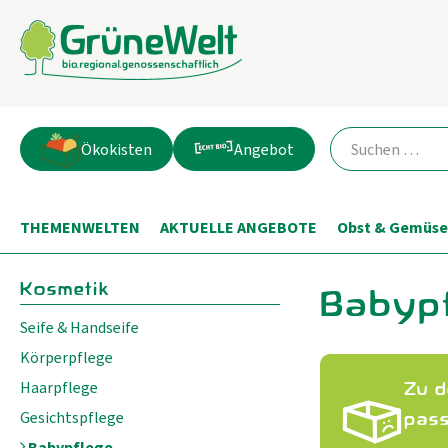
Ökokisten
Angebot
THEMENWELTEN
AKTUELLE ANGEBOTE
Obst & Gemüse
Kosmetik
Babyp
Seife & Handseife
Körperpflege
Haarpflege
Zu d
Gesichtspflege
pass
Babypflege