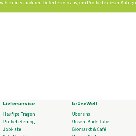
wähle einen anderen Liefertermin aus, um Produkte dieser Kategor
Lieferservice
GrüneWelt
Häufige Fragen
Über uns
Probelieferung
Unsere Backstube
Jobkiste
Biomarkt & Café