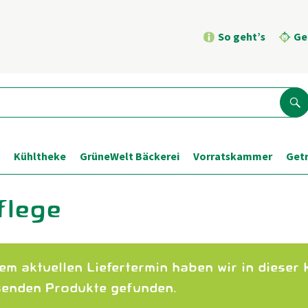
So geht’s
Ge
Su
Kühltheke
GrüneWelt Bäckerei
Vorratskammer
Get
flege
em aktuellen Liefertermin haben wir in dieser 
enden Produkte gefunden.