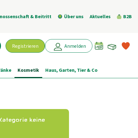
nossenschaft & Beitritt
Über uns
Aktuelles
B2B
Warenk
L
Registrieren
Anmelden
chen
ränke
Kosmetik
Haus, Garten, Tier & Co
Kategorie keine