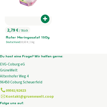
Produkt zum Warenkorb hinzufügen
2,79 €
/ Stück
, Preis:
Roter Heringssalat 150g
, Referenzpreis:
Deutschland
18,60 €
/ 1kg
, Herkunft:
Du hast eine Frage? Wir helfen gerne:
EVG-Coburg eG
GrüneWelt
Altenhofer Weg 4
96450 Coburg Scheuerfeld
09561/62623
Kontakt@gruenewelt.coop
Folge uns auf: