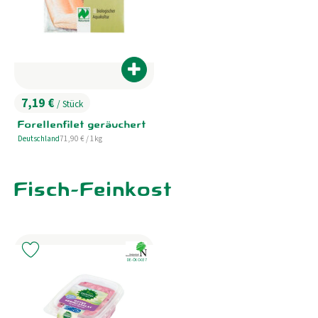
Aktuelles
B2B
Produkt zum Warenkorb hinzufügen
7,19 €
/ Stück
, Preis:
Forellenfilet geräuchert
, Referenzpreis:
Deutschland
71,90 €
/ 1kg
, Herkunft:
Fisch-Feinkost
, Verband:
Produkt zu Favouriten hinzufügen
, Kontrollstelle:
DE-ÖKO-037