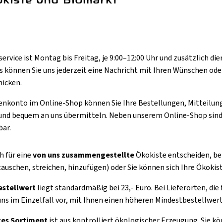
ervice ist Montag bis Freitag, je 9:00–12:00 Uhr und zusätzlich d
s können Sie uns jederzeit eine Nachricht mit Ihren Wünschen od
hicken.
enkonto im Online-Shop können Sie Ihre Bestellungen, Mitteilu
und bequem an uns übermitteln. Neben unserem Online-Shop sind
bar.
h für eine
von uns zusammengestellte
Ökokiste entscheiden, b
auschen, streichen, hinzufügen) oder Sie können sich Ihre Ökokis
estellwert
liegt standardmäßig bei 23,- Euro. Bei Lieferorten, di
uns im Einzelfall vor, mit Ihnen einen höheren Mindestbestellwert
es Sortiment
ist aus kontrolliert ökologischer Erzeugung. Sie