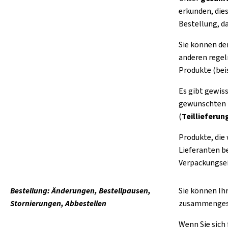
erkunden, die
Bestellung, da
Sie können d
anderen regel
Produkte (beis
Es gibt gewis
gewünschten L
(
Teillieferun
Produkte, die
Lieferanten be
Verpackungsei
Bestellung: Änderungen, Bestellpausen,
Sie können Ihr
Stornierungen, Abbestellen
zusammengest
Wenn Sie sich 