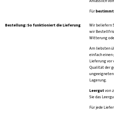
Anlässlich von
Für
bestimmte
Bestellung: So funktioniert die Lieferung
Wir beliefern 
wir Bestellfri
Witterung ode
Am liebsten ü
einfach einen
Lieferung vor
Qualität der 
ungeeigneten 
Lagerung.
Leergut
von z
Sie das Leerg
Für jede Liefe