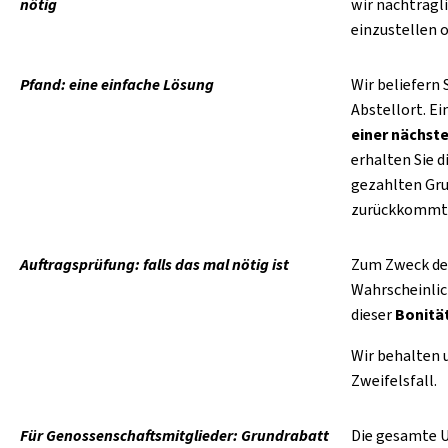
nötig
wir nachträgli
einzustellen o
Pfand: eine einfache Lösung
Wir beliefern 
Abstellort. E
einer nächst
erhalten Sie 
gezahlten Gru
zurückkommt
Auftragsprüfung: falls das mal nötig ist
Zum Zweck der
Wahrscheinlic
dieser
Bonitä
Wir behalten 
Zweifelsfall.
Für Genossenschaftsmitglieder: Grundrabatt
Die gesamte U