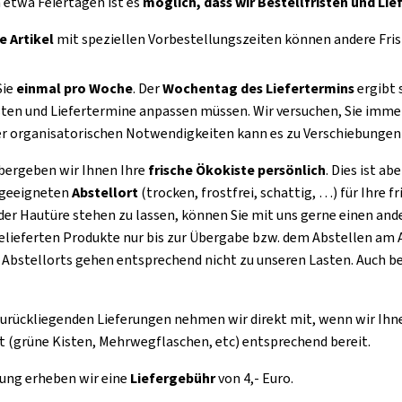
 etwa Feiertagen ist es
möglich, dass wir Bestellfristen und Li
 Artikel
mit speziellen Vorbestellungszeiten können andere Fris
Sie
einmal pro Woche
. Der
Wochentag des Liefertermins
ergibt 
sten und Liefertermine anpassen müssen. Wir versuchen, Sie immer
r organisatorischen Notwendigkeiten kann es zu Verschiebungen
bergeben wir Ihnen Ihre
frische Ökokiste persönlich
. Dies ist a
 geeigneten
Abstellort
(trocken, frostfrei, schattig, …) für Ihre f
 der Hautüre stehen zu lassen, können Sie mit uns gerne einen and
gelieferten Produkte nur bis zur Übergabe bzw. dem Abstellen am 
Abstellorts gehen entsprechend nicht zu unseren Lasten. Auch bei
urückliegenden Lieferungen nehmen wir direkt mit, wenn wir Ihnen
ut (grüne Kisten, Mehrwegflaschen, etc) entsprechend bereit.
rung erheben wir eine
Liefergebühr
von 4,- Euro.