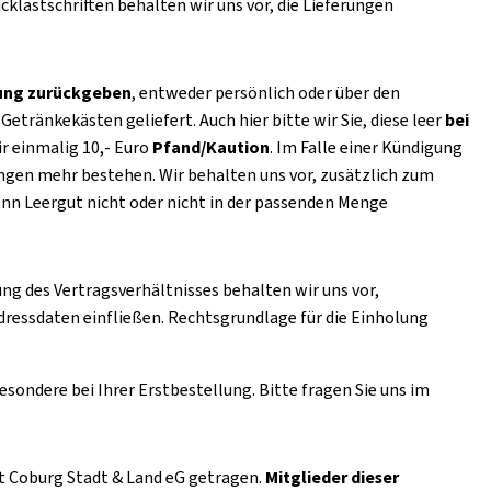
klastschriften behalten wir uns vor, die Lieferungen
rung zurückgeben
, entweder persönlich oder über den
tränkekästen geliefert. Auch hier bitte wir Sie, diese leer
bei
ir einmalig 10,- Euro
Pfand/Kaution
. Im Falle einer Kündigung
ungen mehr bestehen. Wir behalten uns vor, zusätzlich zum
n Leergut nicht oder nicht in der passenden Menge
g des Vertragsverhältnisses behalten wir uns vor,
ressdaten einfließen. Rechtsgrundlage für die Einholung
esondere bei Ihrer Erstbestellung. Bitte fragen Sie uns im
 Coburg Stadt & Land eG getragen.
Mitglieder dieser