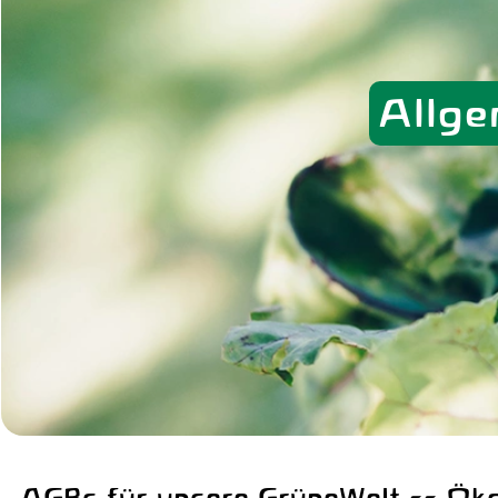
Allg
AGBs für unsere GrüneWelt -- Öko