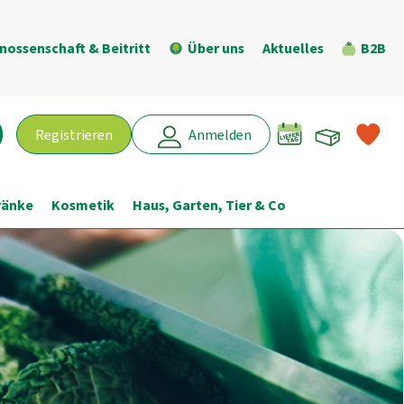
nossenschaft & Beitritt
Über uns
Aktuelles
B2B
Warenk
L
Registrieren
Anmelden
chen
ränke
Kosmetik
Haus, Garten, Tier & Co