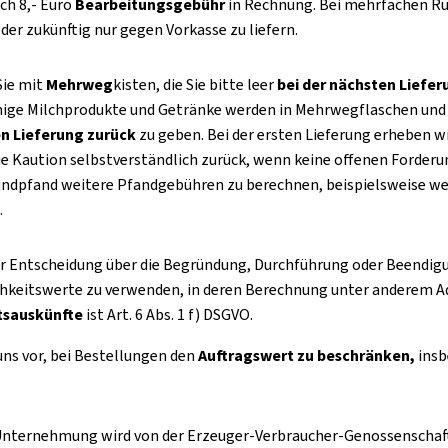
ch 8,- Euro
Bearbeitungsgebühr
in Rechnung. Bei mehrfachen Rüc
der zukünftig nur gegen Vorkasse zu liefern.
Sie mit
Mehrweg
kisten, die Sie bitte leer
bei der nächsten Liefe
inige Milchprodukte und Getränke werden in Mehrwegflaschen und Ge
en Lieferung zurück
zu geben. Bei der ersten Lieferung erheben w
die Kaution selbstverständlich zurück, wenn keine offenen Forder
ndpfand weitere Pfandgebühren zu berechnen, beispielsweise wen
.
 Entscheidung über die Begründung, Durchführung oder Beendigun
hkeitswerte zu verwenden, in deren Berechnung unter anderem Ad
tsauskünfte
ist Art. 6 Abs. 1 f) DSGVO.
uns vor, bei Bestellungen den
Auftragswert zu beschränken,
insb
nternehmung wird von der Erzeuger-Verbraucher-Genossenschaft