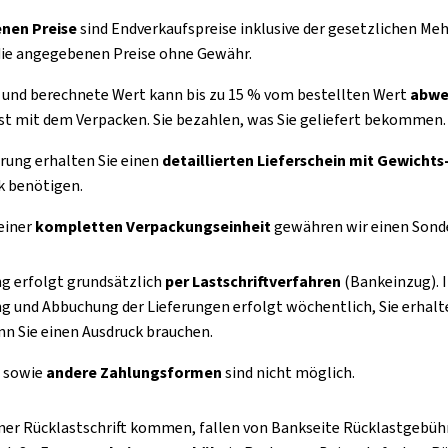
nen Preise
sind Endverkaufspreise inklusive der gesetzlichen Mehr
die angegebenen Preise ohne Gewähr.
e und berechnete Wert kann bis zu 15 % vom bestellten Wert
abwe
erst mit dem Verpacken. Sie bezahlen, was Sie geliefert bekommen.
erung erhalten Sie einen
detaillierten Lieferschein mit Gewicht
k benötigen.
einer
kompletten Verpackungseinheit
gewähren wir einen Sonder
g erfolgt grundsätzlich
per Lastschriftverfahren
(Bankeinzug). 
g und Abbuchung der Lieferungen erfolgt wöchentlich, Sie erhalt
nn Sie einen Ausdruck brauchen.
 sowie
andere Zahlungsformen
sind nicht möglich.
iner Rücklastschrift kommen, fallen von Bankseite Rücklastgebühren