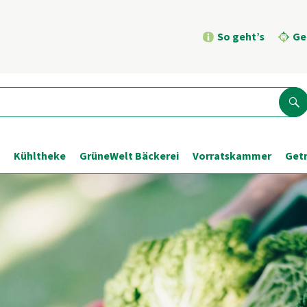
So geht’s
Ge
Su
Kühltheke
GrüneWelt Bäckerei
Vorratskammer
Get