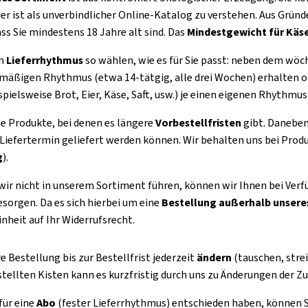
ser ist als unverbindlicher Online-Katalog zu verstehen. Aus Grü
ss Sie mindestens 18 Jahre alt sind. Das
Mindestgewicht für Käs
en
Lieferrhythmus
so wählen, wie es für Sie passt: neben dem wö
mäßigen Rhythmus (etwa 14-tätgig, alle drei Wochen) erhalten od
pielsweise Brot, Eier, Käse, Saft, usw.) je einen eigenen Rhythmus
se Produkte, bei denen es längere
Vorbestellfristen
gibt. Daneben
iefertermin geliefert werden können. Wir behalten uns bei Produ
g
).
 wir nicht in unserem Sortiment führen, können wir Ihnen bei Ver
sorgen. Da es sich hierbei um eine
Bestellung außerhalb unsere
nheit auf Ihr Widerrufsrecht.
e Bestellung bis zur Bestellfrist jederzeit
ändern
(tauschen, stre
ellten Kisten kann es kurzfristig durch uns zu Änderungen de
für eine
Abo
(fester Lieferrhythmus) entschieden haben, können Si