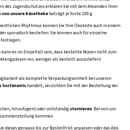
nden des Jugendschutzes erklären Sie mit dem Absenden Ihrer
e von unsere Käsetheke
beträgt je Sorte 100 g.
chentlichen Rhythmus können Sie Ihre Ökokiste auch in einem
er sporadisch bestellen. Sie können auch für einzelne
 festlegen.
 kann es im Einzelfall sein, dass bestellte Waren nicht zum
ktengpässen vor, weniger als bestellt auszuliefern
fügbarkeit als komplette Verpackungseinheit bei unseren
s Sortiments
handelt, verzichten Sie mit der Bestellung der
ichen, hinzufügen) oder vollständig
stornieren
. Bei von uns
r Zusammenstellung kommen
e dieses genauso bis zur Bestellfrist anpassen oder das Abo