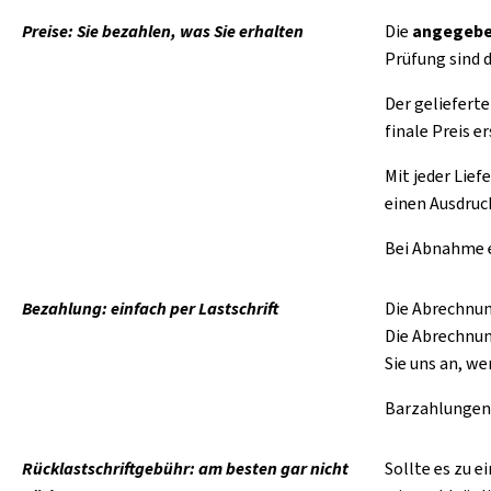
Preise: Sie bezahlen, was Sie erhalten
Die
angegebe
Prüfung sind 
Der geliefert
finale Preis 
Mit jeder Lief
einen Ausdruc
Bei Abnahme 
Bezahlung: einfach per Lastschrift
Die Abrechnun
Die Abrechnun
Sie uns an, we
Barzahlungen
Rücklastschriftgebühr: am besten gar nicht
Sollte es zu e