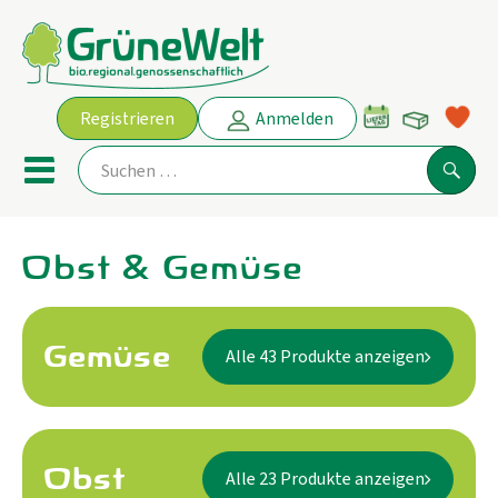
Warenko
Registrieren
Anmelden
Link
Mobiles Menu öffnen oder schl
Suche
Obst & Gemüse
Ökokisten
Angebot
Gemüse
Alle 43 Produkte anzeigen
THEMENWELTEN
AKTUELLE ANGEBOTE
Obst
Alle 23 Produkte anzeigen
Obst & Gemüse