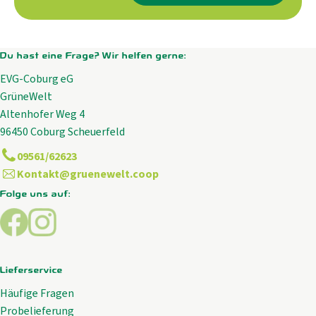
Kühltheke
GrüneWelt Bäckerei
Du hast eine Frage? Wir helfen gerne:
EVG-Coburg eG
Vorratskammer
GrüneWelt
Getränke
Altenhofer Weg 4
96450 Coburg Scheuerfeld
Kosmetik
09561/62623
Kontakt@gruenewelt.coop
Haus, Garten, Tier & Co
Folge uns auf:
Externer Link zu https://www.facebook.com/GrueneWelt.c
Externer Link zu https://www.instagram.com/gruene
So geht’s
Genossenschaft & Beitritt
Lieferservice
Über uns
Häufige Fragen
Probelieferung