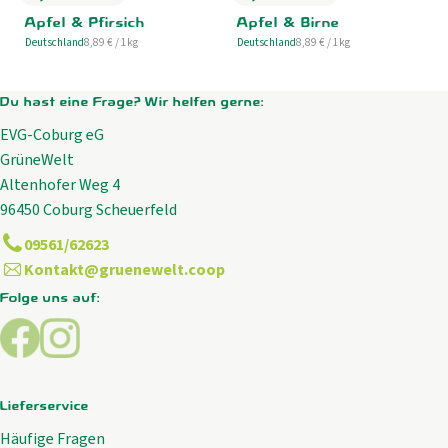
, Preis:
, Preis:
Apfel & Pfirsich
Apfel & Birne
, Referenzpreis:
, Referenzpreis:
Deutschland
8,89 €
/ 1kg
Deutschland
8,89 €
/ 1kg
, Herkunft:
, Herkunft:
Du hast eine Frage? Wir helfen gerne:
EVG-Coburg eG
GrüneWelt
Altenhofer Weg 4
96450 Coburg Scheuerfeld
09561/62623
Kontakt@gruenewelt.coop
Folge uns auf:
Externer Link zu https://www.facebook.com/GrueneWelt.c
Externer Link zu https://www.instagram.com/gruene
Lieferservice
Häufige Fragen