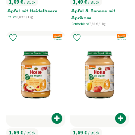
1,69 €
1,49 €
Aktuelles
/ Stück
/ Stück
, Preis:
, Preis:
Apfel mit Heidelbeere
Apfel & Banane mit
B2B
, Referenzpreis:
Italien
8,89 €
/ 1kg
Aprikose
, Herkunft:
, Referenzpreis:
Deutschland
7,84 €
/ 1kg
, Herkunft:
, Verband:
, Verband:
Produkt zu Favouriten hinzufügen
Produkt zu Favouriten hinzufügen
, Kontrollstelle:
, Kontrollstelle:
DE-ÖKO-003
DE-ÖKO-003
Produkt zum Warenkorb hinzufügen
Produk
1,69 €
1,69 €
/ Stück
/ Stück