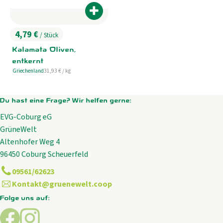
Produkt zum Warenkorb hinzufügen
4,79 €
/ Stück
, Preis:
Kalamata Oliven,
entkernt
, Referenzpreis:
Griechenland
31,93 €
/ kg
, Herkunft:
Du hast eine Frage? Wir helfen gerne:
EVG-Coburg eG
GrüneWelt
Altenhofer Weg 4
96450 Coburg Scheuerfeld
09561/62623
Kontakt@gruenewelt.coop
Folge uns auf:
Externer Link zu https://www.facebook.com/GrueneWelt.c
Externer Link zu https://www.instagram.com/gruene