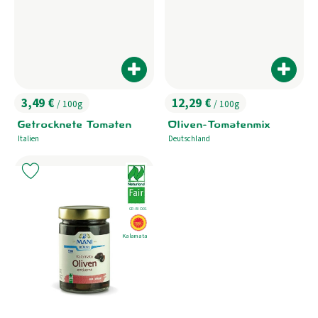
Produkt zum Warenkorb hinzufügen
Produk
3,49 €
12,29 €
/ 100g
/ 100g
, Preis:
, Preis:
Getrocknete Tomaten
Oliven-Tomatenmix
Italien
Deutschland
, Herkunft:
, Herkunft:
, Verband:
Produkt zu Favouriten hinzufügen
, Kontrollstelle:
GR-BIO-01
, EU Herkunft:
Kalamata