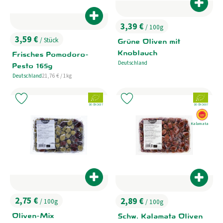
Produk
Produkt zum Warenkorb hinzufügen
3,39 €
/ 100g
, Preis:
3,59 €
/ Stück
Grüne Oliven mit
, Preis:
Knoblauch
Frisches Pomodoro-
Deutschland
Pesto 165g
, Herkunft:
, Referenzpreis:
Deutschland
21,76 €
/ 1kg
, Herkunft:
, Verband:
, Verband:
Produkt zu Favouriten hinzufügen
Produkt zu Favouriten hinzufügen
, Kontrollstelle:
, Kontrollstelle:
DE-ÖKO-037
DE-ÖKO-007
, EU H
Kalamata
Produkt zum Warenkorb hinzufügen
Produk
2,75 €
2,89 €
/ 100g
/ 100g
, Preis:
, Preis:
Oliven-Mix
Schw. Kalamata Oliven