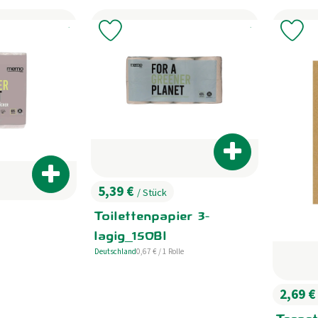
, Kontrollstelle:
, Kontrollstelle:
.
, Verband:
.
Favouriten hinzufügen
Produkt zu Favouriten hinzufügen
Pr
Produkt zum War
Produkt zum Warenkorb hinzufügen
5,39 €
/ Stück
, Preis:
Toilettenpapier 3-
lagig_150Bl
, Referenzpreis:
Deutschland
0,67 €
/ 1 Rolle
s:
, Herkunft:
2,69 
, Preis