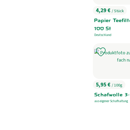
4,29 €
/ Stück
, Preis:
Papier Teefilt
100 St
Deutschland
, Herkunft:
Produkt zu 
5,95 €
/ 100g
, Preis:
Schafwolle 3-
aus eigener Schafhaltung
, Herkunft: