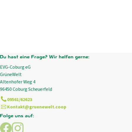
Du hast eine Frage? Wir helfen gerne:
EVG-Coburg eG
GrüneWelt
Altenhofer Weg 4
96450 Coburg Scheuerfeld
09561/62623
Kontakt@gruenewelt.coop
Folge uns auf:
Externer Link zu https://www.facebook.com/GrueneWelt.c
Externer Link zu https://www.instagram.com/gruene