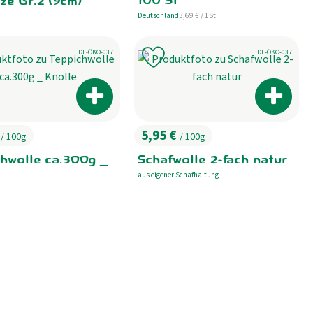
100 St
ze Gr.2 (9cm)
, Referenzpreis:
Deutschland
3,69 €
/ 1St
, Herkunft:
, Kontrollstelle:
, Kontrollstelle:
DE-ÖKO-037
DE-ÖKO-037
odukt zu Favouriten hinzufügen
Produkt zu Favouriten hinzufü
Produkt zum Warenkorb hinzufügen
Produkt
€
5,95 €
/ 100g
/ 100g
:
, Preis:
hwolle ca.300g _
Schafwolle 2-fach natur
aus eigener Schafhaltung
, Herkunft:
enkorb hinzufügen