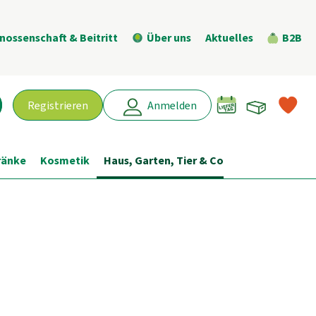
nossenschaft & Beitritt
Über uns
Aktuelles
B2B
Warenk
L
Registrieren
Anmelden
chen
ränke
Kosmetik
Haus, Garten, Tier & Co