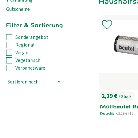
Haushaltsa
Gutscheine
Filter & Sortierung
Produkt zu 
Sonderangebot
Regional
Vegan
Vegetarisch
Verbandsware
2,19 €
/ Stück
, Preis:
Müllbeutel R
, Referenzprei
Deutschland
2,19 €
/ 1St
, Herkunft: