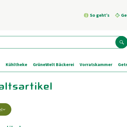
So geht’s
Ge
Su
Kühltheke
GrüneWelt Bäckerei
Vorratskammer
Get
ltsartikel
el