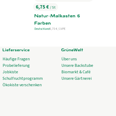
6,75 €
/ St
, Preis:
Natur-Malkasten 6
Farben
, Referenzpreis:
Deutschland
6,75 €
/ 1VPE
, Herkunft:
Lieferservice
GrüneWelt
Häufige Fragen
Über uns
Probelieferung
Unsere Backstube
Jobkiste
Biomarkt & Café
Schulfruchtprogramm
Unsere Gärtnerei
Ökokiste verschenken
oop
welt.coop