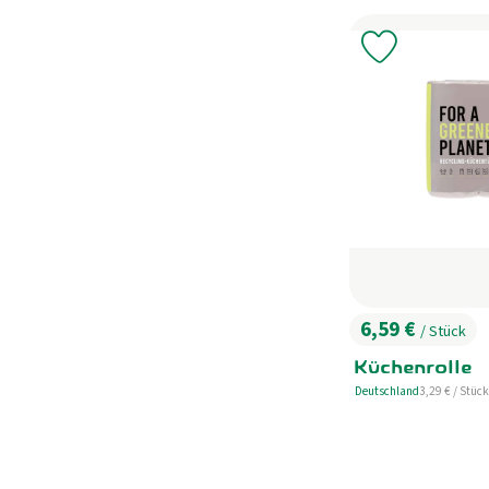
Produkt zu 
6,59 €
/ Stück
, Preis:
Küchenrolle
, Referenzprei
Deutschland
3,29 €
/ Stück
, Herkunft: