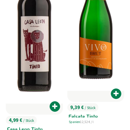
Produk
9,39 €
/ Stück
Produkt zum Warenkorb hinzufügen
, Preis:
Falcata Tinto
4,99 €
/ Stück
, Referenzpreis:
Spanien
12,52 €
/ l
, Preis:
, Herkunft:
Casa Leon Tinto