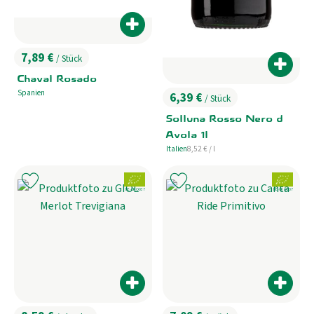
Produkt zum Warenkorb hinzufügen
7,89 €
/ Stück
, Preis:
Produk
Chaval Rosado
Spanien
6,39 €
, Herkunft:
/ Stück
, Preis:
Solluna Rosso Nero d
Avola 1l
, Referenzpreis:
Italien
8,52 €
/ l
, Herkunft:
, Verband:
, Verband:
Produkt zu Favouriten hinzufügen
Produkt zu Favouriten hinzufügen
, Kontrollstelle:
, Kontrollstelle:
DE-ÖKO-037
DE-ÖKO-007
Produkt zum Warenkorb hinzufügen
Produk