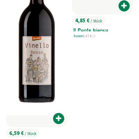
Produk
4,85 €
/ Stück
, Preis:
Il Ponte bianco
, Referenzpreis:
Italien
6,47 €
/ l
, Herkunft:
Produkt zum Warenkorb hinzufügen
6,59 €
/ Stück
, Preis: