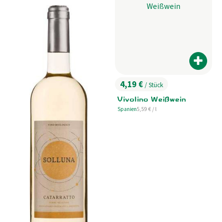
Produk
4,19 €
/ Stück
, Preis:
Vivolino Weißwein
, Referenzpreis:
Spanien
5,59 €
/ l
, Herkunft: