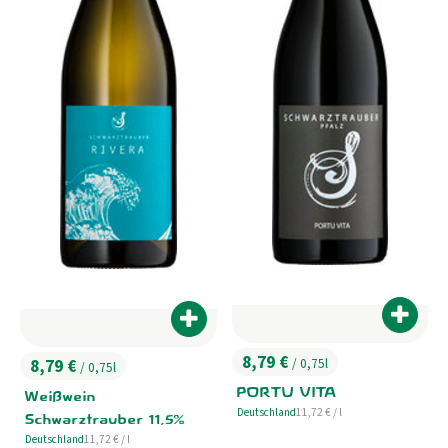
Produk
Produkt zum Warenkorb hinzufügen
8,79 €
8,79 €
/ 0,75l
/ 0,75l
, Preis:
, Preis:
PORTU VITA
Weißwein
, Referenzpreis:
Deutschland
11,72 €
/ l
Schwarztrauber 11,5%
, Herkunft:
, Referenzpreis:
Deutschland
11,72 €
/ l
, Herkunft: