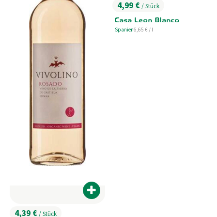
4,99 €
/ Stück
, Preis:
Casa Leon Blanco
, Referenzpreis:
Spanien
6,65 €
/ l
, Herkunft:
Produkt zum Warenkorb hinzufügen
4,39 €
/ Stück