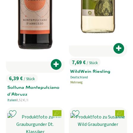
Produk
7,69 €
/ Stück
, Preis:
Produkt zum Warenkorb hinzufügen
WildWein Riesling
6,39 €
Deutschland
/ Stück
, Herkunft:
, Preis:
Mehrweg
Solluna Montepulciano
d'Abruzz
, Referenzpreis:
Italien
8,52 €
/ l
, Herkunft:
, Verband:
, Verband:
Produkt zu Favouriten hinzufügen
Produkt zu Favouriten hinzufügen
, Kontrollstelle:
, Kontrollstelle:
DE-ÖKO-007
DE-ÖKO-037