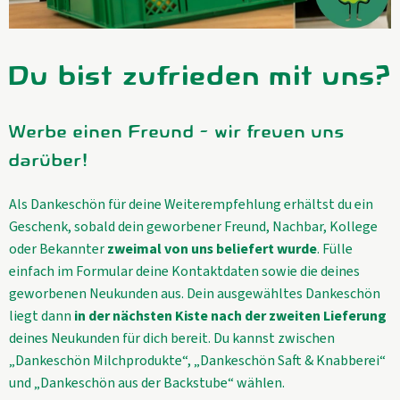
Kühltheke
GrüneWelt Bäckerei
Du bist zufrieden mit uns?
Vorratskammer
Werbe einen Freund - wir freuen uns
Getränke
darüber!
Kosmetik
Als Dankeschön für deine Weiterempfehlung erhältst du ein
Haus, Garten, Tier & Co
Geschenk, sobald dein geworbener Freund, Nachbar, Kollege
oder Bekannter
zweimal von uns beliefert wurde
. Fülle
einfach im Formular deine Kontaktdaten sowie die deines
So geht’s
geworbenen Neukunden aus. Dein ausgewähltes Dankeschön
liegt dann
in der nächsten Kiste nach der zweiten Lieferung
Genossenschaft & Beitritt
deines Neukunden für dich bereit. Du kannst zwischen
„Dankeschön Milchprodukte“, „Dankeschön Saft & Knabberei“
Über uns
und „Dankeschön aus der Backstube“ wählen.