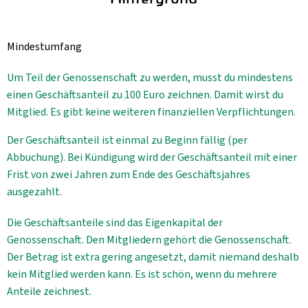
Kühltheke
Mindestumfang
GrüneWelt Bäckerei
Um Teil der Genossenschaft zu werden, musst du mindestens
Vorratskammer
einen Geschäftsanteil zu 100 Euro zeichnen. Damit wirst du
Getränke
Mitglied. Es gibt keine weiteren finanziellen Verpflichtungen.
Kosmetik
Der Geschäftsanteil ist einmal zu Beginn fällig (per
Abbuchung). Bei Kündigung wird der Geschäftsanteil mit einer
Haus, Garten, Tier & Co
Frist von zwei Jahren zum Ende des Geschäftsjahres
ausgezahlt.
So geht’s
Die Geschäftsanteile sind das Eigenkapital der
Genossenschaft. Den Mitgliedern gehört die Genossenschaft.
Genossenschaft & Beitritt
Der Betrag ist extra gering angesetzt, damit niemand deshalb
kein Mitglied werden kann. Es ist schön, wenn du mehrere
Über uns
Anteile zeichnest.