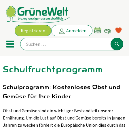
Warenko
Registrieren
Anmelden
Link
Mobiles Menu öffnen oder schl
Suche
Schulfruchtprogramm
Ökokisten
Angebot
Schulprogramm: Kostenloses Obst und
Gemüse für Ihre Kinder
THEMENWELTEN
Obst und Gemüse sind ein wichtiger Bestandteil unserer
AKTUELLE ANGEBOTE
Ernährung. Um die Lust auf Obst und Gemüse bereits in jungen
Obst & Gemüse
Jahren zu wecken fördert die Europäische Union dies durch das