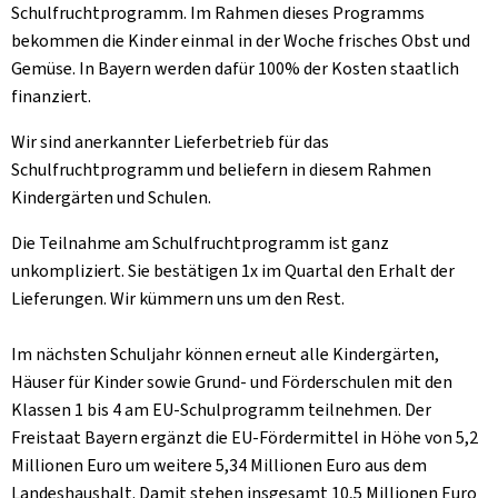
Schulfruchtprogramm. Im Rahmen dieses Programms
Kühltheke
bekommen die Kinder einmal in der Woche frisches Obst und
Gemüse. In Bayern werden dafür 100% der Kosten staatlich
GrüneWelt Bäckerei
finanziert.
Vorratskammer
Wir sind anerkannter Lieferbetrieb für das
Schulfruchtprogramm und beliefern in diesem Rahmen
Getränke
Kindergärten und Schulen.
Kosmetik
Die Teilnahme am Schulfruchtprogramm ist ganz
unkompliziert. Sie bestätigen 1x im Quartal den Erhalt der
Haus, Garten, Tier & Co
Lieferungen. Wir kümmern uns um den Rest.
Im nächsten Schuljahr können erneut alle Kindergärten,
So geht’s
Häuser für Kinder sowie Grund- und Förderschulen mit den
Genossenschaft & Beitritt
Klassen 1 bis 4 am EU-Schulprogramm teilnehmen. Der
Freistaat Bayern ergänzt die EU-Fördermittel in Höhe von 5,2
Über uns
Millionen Euro um weitere 5,34 Millionen Euro aus dem
Landeshaushalt. Damit stehen insgesamt 10,5 Millionen Euro