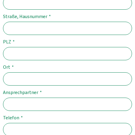
Straße, Hausnummer
*
PLZ
*
Ort
*
Ansprechpartner
*
Telefon
*