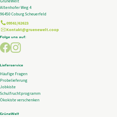
GrüneWelt
Altenhofer Weg 4
96450 Coburg Scheuerfeld
09561/62623
Kontakt@gruenewelt.coop
Folge uns auf:
Externer Link zu https://www.facebook.com/GrueneWelt.c
Externer Link zu https://www.instagram.com/gruene
Lieferservice
Häufige Fragen
Probelieferung
Jobkiste
Schulfruchtprogramm
Ökokiste verschenken
GrüneWelt