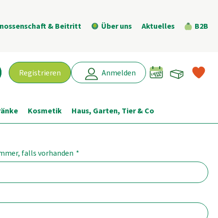
nossenschaft & Beitritt
Über uns
Aktuelles
B2B
Warenk
L
Registrieren
Anmelden
chen
ränke
Kosmetik
Haus, Garten, Tier & Co
ummer, falls vorhanden
*