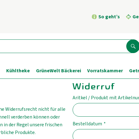
So geht’s
Ge
Su
Kühltheke
GrüneWelt Bäckerei
Vorratskammer
Get
Widerruf
Aritkel / Produkt mit Artikeln
he Widerrufsrecht nicht für alle
chnell verderben können oder
Bestelldatum
*
 in der Regel unsere frischen
rbliche Produkte.