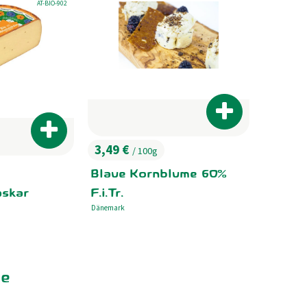
, Kontrollstelle:
AT-BIO-902
Produkt zum War
Produkt zum Warenkorb hinzufügen
3,49 €
/ 100g
, Preis:
Blaue Kornblume 60%
skar
F.i.Tr.
Dänemark
, Herkunft:
se