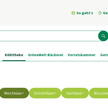
So geht’s
Ge
Su
Kühltheke
GrüneWelt Bäckerei
Vorratskammer
Get
Weichkäse
Schnittkäse
Hartkäse
Mozzare