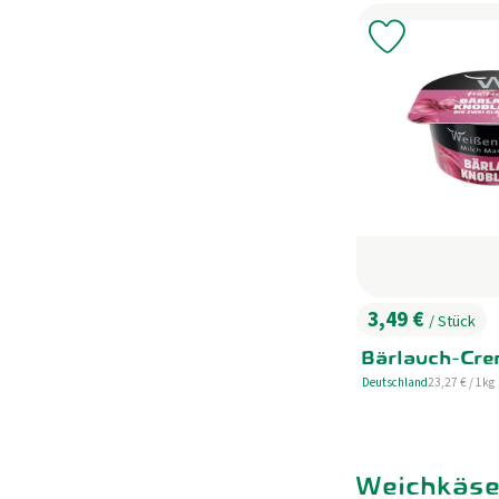
Produkt zu 
3,49 €
/ Stück
, Preis:
Bärlauch-Cre
, Referenzprei
Deutschland
23,27 €
/ 1kg
, Herkunft:
Weichkäs