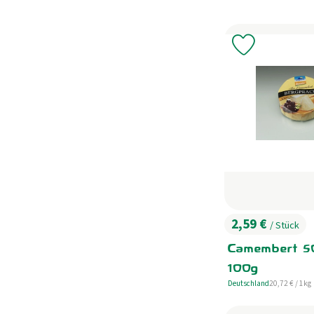
Produkt zu 
2,59 €
/ Stück
, Preis:
Camembert 50 
100g
, Referenzprei
Deutschland
20,72 €
/ 1kg
, Herkunft: