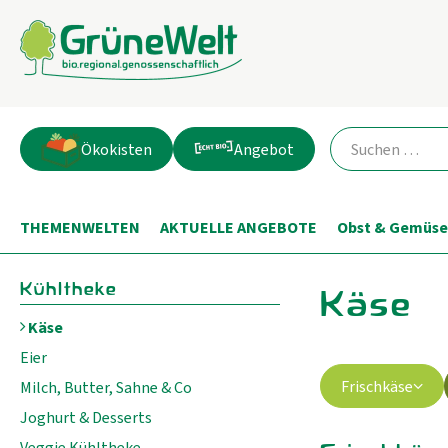
Ökokisten
Angebot
THEMENWELTEN
AKTUELLE ANGEBOTE
Obst & Gemüse
Kühltheke
Käse
Käse
Eier
Frischkäse
Milch, Butter, Sahne & Co
Joghurt & Desserts
Veggie Kühltheke