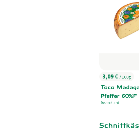
3,09 €
/ 100g
, Preis:
Toco Madaga
Pfeffer 60%F
Deutschland
, Herkunft:
Schnittkä