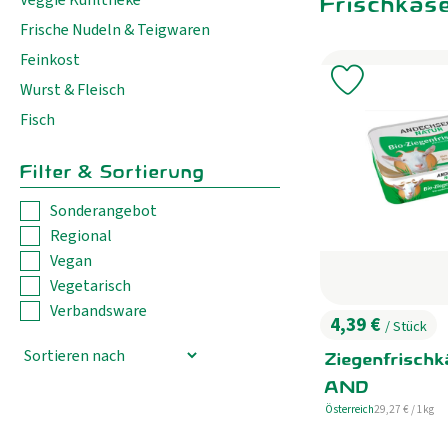
Frischkäs
Frische Nudeln & Teigwaren
Feinkost
Produkt zu 
Wurst & Fleisch
Fisch
Filter & Sortierung
Sonderangebot
Regional
Vegan
Vegetarisch
Verbandsware
4,39 €
/ Stück
, Preis:
Ziegenfrisch
AND
, Referenzpreis:
Österreich
29,27 €
/ 1kg
, Herkunft: