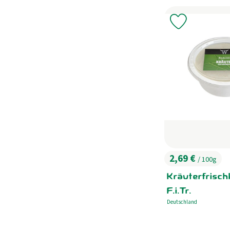
Produkt zu 
2,69 €
/ 100g
, Preis:
Kräuterfrisc
F.i.Tr.
Deutschland
, Herkunft: