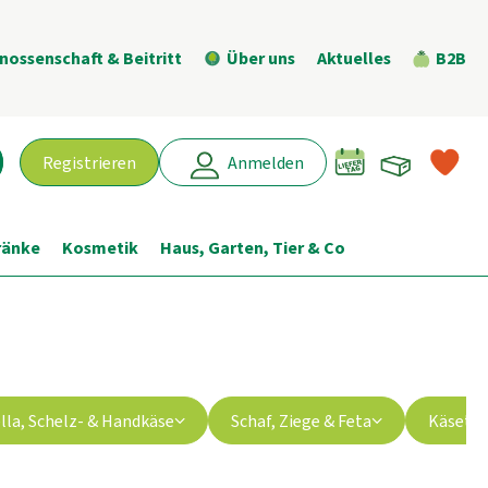
nossenschaft & Beitritt
Über uns
Aktuelles
B2B
Warenk
L
Registrieren
Anmelden
chen
ränke
Kosmetik
Haus, Garten, Tier & Co
lla, Schelz- & Handkäse
Schaf, Ziege & Feta
Käsetü