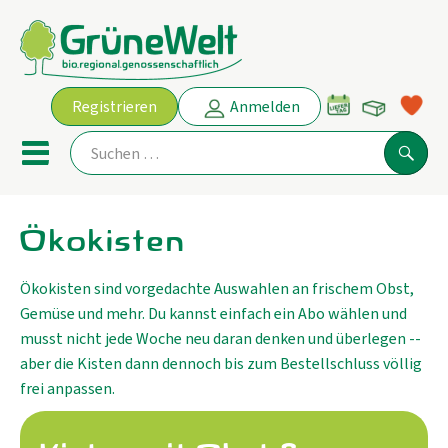
Warenko
Registrieren
Anmelden
Link
Mobiles Menu öffnen oder schl
Suche
Ökokisten
Ökokisten
Angebot
Ökokisten sind vorgedachte Auswahlen an frischem Obst,
Gemüse und mehr. Du kannst einfach ein Abo wählen und
musst nicht jede Woche neu daran denken und überlegen --
THEMENWELTEN
aber die Kisten dann dennoch bis zum Bestellschluss völlig
AKTUELLE ANGEBOTE
frei anpassen.
Obst & Gemüse