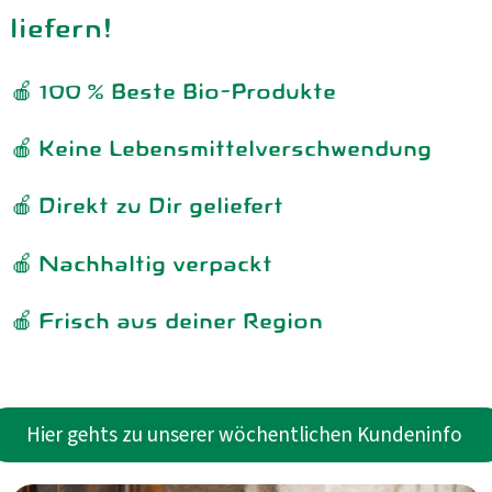
liefern!
Kühltheke
GrüneWelt Bäckerei
🍎 100 % Beste Bio-Produkte
Vorratskammer
🍎 Keine Lebensmittelverschwendung
Getränke
🍎 Direkt zu Dir geliefert
Kosmetik
🍎 Nachhaltig verpackt
Haus, Garten, Tier & Co
🍎 Frisch aus deiner Region
So geht’s
Genossenschaft & Beitritt
Hier gehts zu unserer wöchentlichen Kundeninfo
Über uns