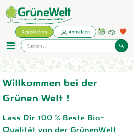
Warenko
Registrieren
Anmelden
Link
Mobiles Menu öffnen oder schl
Suche
Ökokisten
Willkommen bei der
Angebot
Grünen Welt !
THEMENWELTEN
AKTUELLE ANGEBOTE
Lass Dir 100 % Beste Bio-
Qualität von der GrünenWelt
Obst & Gemüse