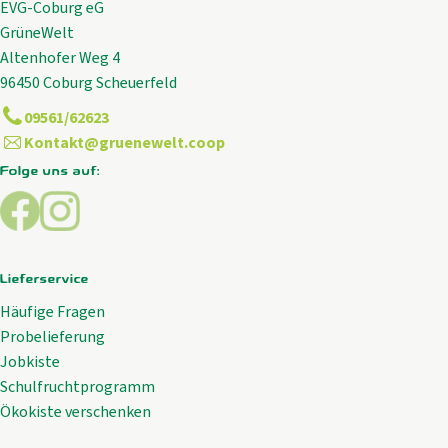
EVG-Coburg eG
GrüneWelt
Altenhofer Weg 4
96450 Coburg Scheuerfeld
09561/62623
Kontakt@gruenewelt.coop
Folge uns auf:
Externer Link zu https://www.facebook.com/GrueneWelt.c
Externer Link zu https://www.instagram.com/gruene
Lieferservice
Häufige Fragen
Probelieferung
Jobkiste
Schulfruchtprogramm
Ökokiste verschenken