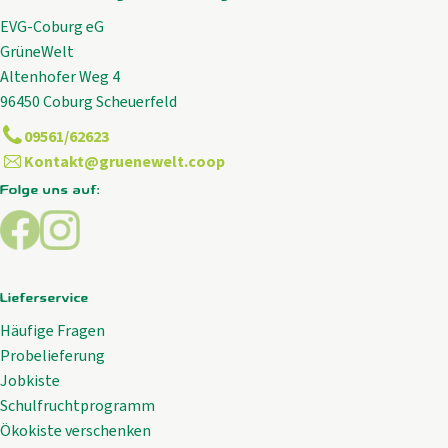
Aktuelles
EVG-Coburg eG
B2B
GrüneWelt
Altenhofer Weg 4
96450 Coburg Scheuerfeld
09561/62623
Kontakt@gruenewelt.coop
Folge uns auf:
Externer Link zu https://www.facebook.com/GrueneWelt.c
Externer Link zu https://www.instagram.com/gruene
Lieferservice
Häufige Fragen
Probelieferung
Jobkiste
Schulfruchtprogramm
Ökokiste verschenken