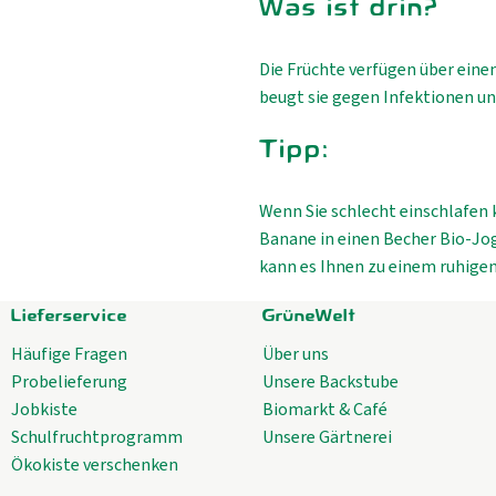
Was ist drin?
Die Früchte verfügen über eine
beugt sie gegen Infektionen un
Tipp:
Wenn Sie schlecht einschlafen 
Banane in einen Becher Bio-Jo
kann es Ihnen zu einem ruhige
Lieferservice
GrüneWelt
Häufige Fragen
Über uns
Probelieferung
Unsere Backstube
Jobkiste
Biomarkt & Café
Schulfruchtprogramm
Unsere Gärtnerei
Ökokiste verschenken