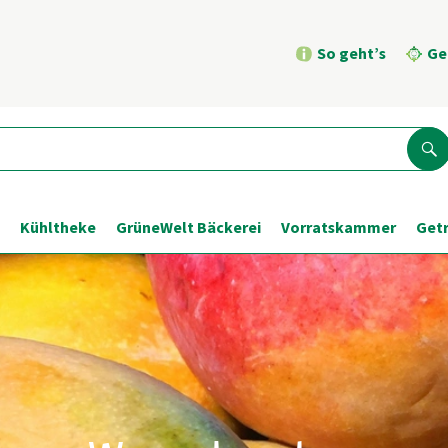
So geht’s
Ge
Su
Kühltheke
GrüneWelt Bäckerei
Vorratskammer
Get