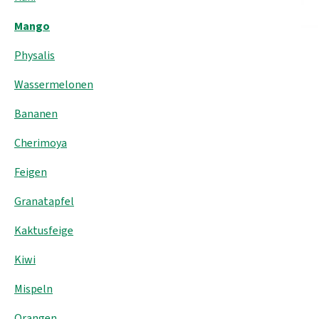
Mango
Physalis
Wassermelonen
Bananen
Cherimoya
Feigen
Granatapfel
Kaktusfeige
Kiwi
Mispeln
Orangen