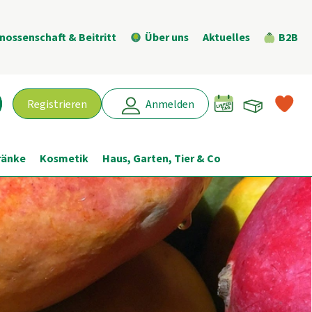
nossenschaft & Beitritt
Über uns
Aktuelles
B2B
Warenk
L
Registrieren
Anmelden
chen
ränke
Kosmetik
Haus, Garten, Tier & Co