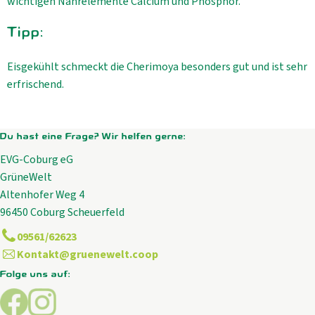
wichtigen Nährelemente Calcium und Phosphor.
Tipp:
Eisgekühlt schmeckt die Cherimoya besonders gut und ist sehr
erfrischend.
Du hast eine Frage? Wir helfen gerne:
EVG-Coburg eG
GrüneWelt
Altenhofer Weg 4
96450 Coburg Scheuerfeld
09561/62623
Kontakt@gruenewelt.coop
Folge uns auf:
Externer Link zu https://www.facebook.com/GrueneWelt.c
Externer Link zu https://www.instagram.com/gruene