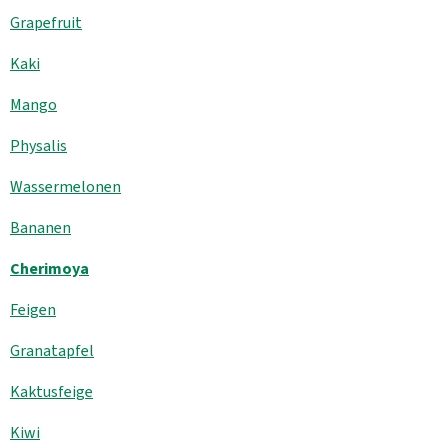
Grapefruit
Kühltheke
Kaki
GrüneWelt Bäckerei
Mango
Vorratskammer
Physalis
Getränke
Wassermelonen
Kosmetik
Bananen
Haus, Garten, Tier & Co
Cherimoya
Feigen
So geht’s
Granatapfel
Genossenschaft & Beitritt
Kaktusfeige
Über uns
Kiwi