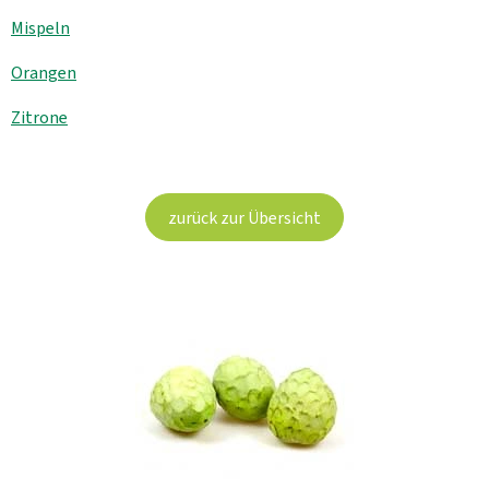
Aktuelles
Mispeln
B2B
Orangen
Zitrone
zurück zur Übersicht