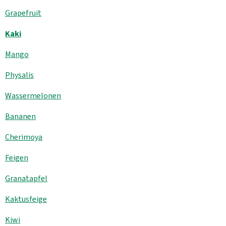
Grapefruit
Kühltheke
Kaki
GrüneWelt Bäckerei
Mango
Vorratskammer
Physalis
Getränke
Wassermelonen
Kosmetik
Bananen
Haus, Garten, Tier & Co
Cherimoya
Feigen
So geht’s
Granatapfel
Genossenschaft & Beitritt
Kaktusfeige
Über uns
Kiwi