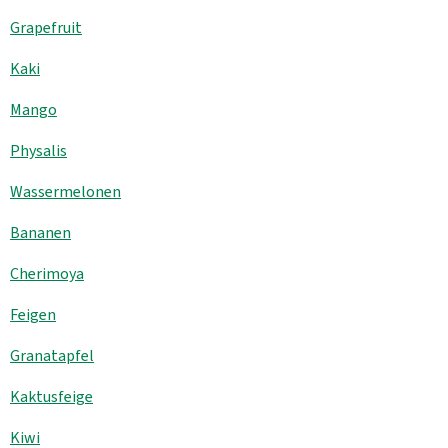
Grapefruit
Kühltheke
Kaki
GrüneWelt Bäckerei
Mango
Vorratskammer
Physalis
Getränke
Wassermelonen
Kosmetik
Bananen
Haus, Garten, Tier & Co
Cherimoya
Feigen
So geht’s
Granatapfel
Genossenschaft & Beitritt
Kaktusfeige
Über uns
Kiwi