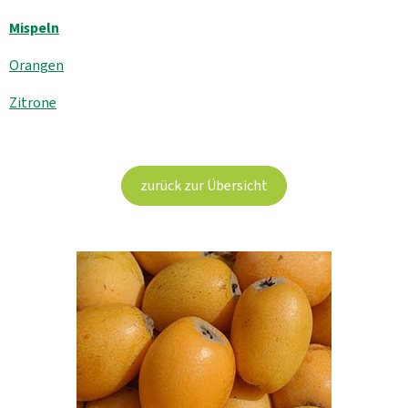
Aktuelles
Mispeln
B2B
Orangen
Zitrone
zurück zur Übersicht