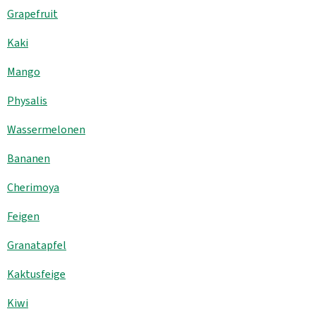
Grapefruit
Kühltheke
Kaki
GrüneWelt Bäckerei
Mango
Vorratskammer
Physalis
Getränke
Wassermelonen
Kosmetik
Bananen
Haus, Garten, Tier & Co
Cherimoya
Feigen
So geht’s
Granatapfel
Genossenschaft & Beitritt
Kaktusfeige
Über uns
Kiwi