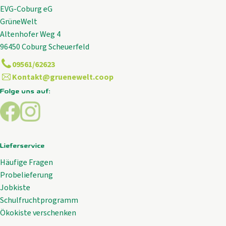
EVG-Coburg eG
GrüneWelt
Altenhofer Weg 4
96450 Coburg Scheuerfeld
09561/62623
Kontakt@gruenewelt.coop
Folge uns auf:
Externer Link zu https://www.facebook.com/GrueneWelt.c
Externer Link zu https://www.instagram.com/gruene
Lieferservice
Häufige Fragen
Probelieferung
Jobkiste
Schulfruchtprogramm
Ökokiste verschenken