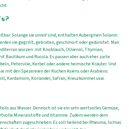
cht.
's?
eßbar. Solange sie unreif sind, enthalten Auberginen Solanin
werden sie gegrillt, gebraten, geschmort oder gedünstet. Man
iterran würzen: mit Knoblauch, Olivenöl, Thymian,
mit Basilikum und Rucola. Es passen aber auch eher zarte
beln, Petersilie, Kerbel oder andere heimische Kräuter. Und
ie mit den Spezereien der Küchen Asiens oder Arabiens:
Chili, Kardamom, Koriander, Safran, Kreuzkümmel usw.
eils aus Wasser. Dennoch ist sie ein sehr wertvolles Gemüse,
tvolle Mineralstoffe und Vitamine. Zudem werden dem
nschaften zugeschrieben: Es soll heilend bei Rheuma, Ischias