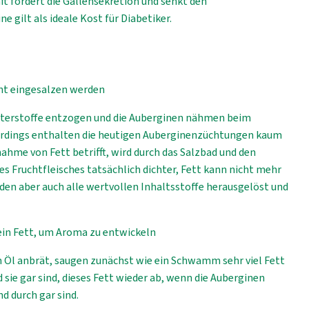
ft fördert die Gallensekretion und senkt den
e gilt als ideale Kost für Diabetiker.
cht eingesalzen werden
tterstoffe entzogen und die Auberginen nähmen beim
lerdings enthalten die heutigen Auberginenzüchtungen kaum
ahme von Fett betrifft, wird durch das Salzbad und den
s Fruchtfleisches tatsächlich dichter, Fett kann nicht mehr
den aber auch alle wertvollen Inhaltsstoffe herausgelöst und
ein Fett, um Aroma zu entwickeln
 Öl anbrät, saugen zunächst wie ein Schwamm sehr viel Fett
d sie gar sind, dieses Fett wieder ab, wenn die Auberginen
d durch gar sind.