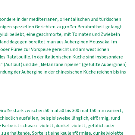
sondere in der mediterranen, orientalischen und türkischen
inigen speziellen Gerichten zu großer Berühmtheit gelangt
Bayildi beliebt, eine geschmorte, mit Tomaten und Zwiebeln
enland dagegen bereitet man aus Auberginen Moussaka. Im
e oder Püree zur Vorspeise gereicht und am westlichen
des Ratatouille. In der italienischen Küche sind insbesondere
“ (Auflauf) und die „Melanzane ripiene“ (gefüllte Auberginen)
ndung der Aubergine in der chinesischen Küche reichen bis ins
 Größe stark zwischen 50 mal 50 bis 300 mal 150 mm variiert,
hiedlich ausfallen, beispielsweise länglich, eiförmig, rund
 Farbe ist schwarz-violett, dunkel-violett, gelblich oder
s zu erhaltende, Sorte ist eine keulenförmige, dunkelviolette