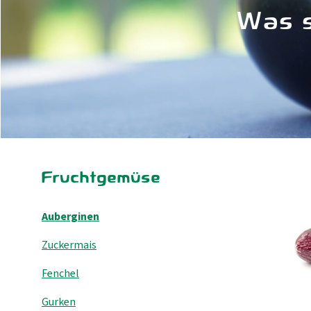
Was s
Fruchtgemüse
Auberginen
Zuckermais
Fenchel
Gurken