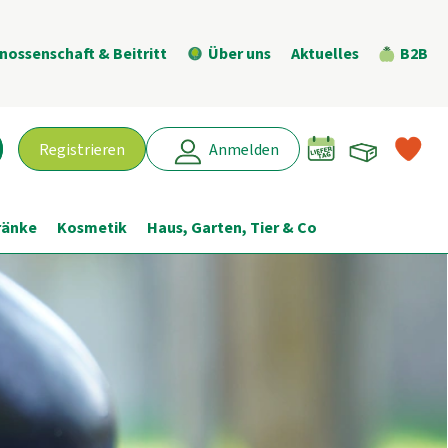
nossenschaft & Beitritt
Über uns
Aktuelles
B2B
Warenk
L
Registrieren
Anmelden
chen
ränke
Kosmetik
Haus, Garten, Tier & Co