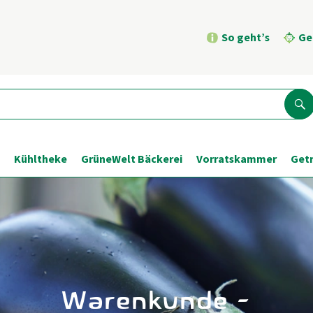
So geht’s
Ge
Su
Kühltheke
GrüneWelt Bäckerei
Vorratskammer
Get
Warenkunde -