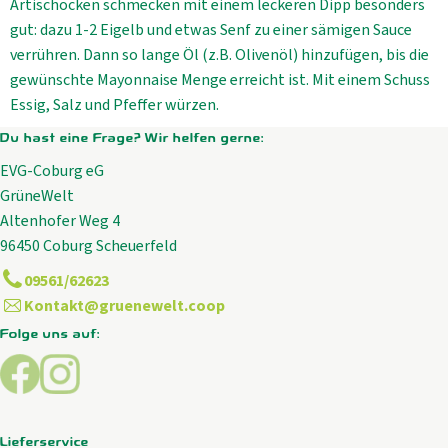
Artischocken schmecken mit einem leckeren Dipp besonders
gut: dazu 1-2 Eigelb und etwas Senf zu einer sämigen Sauce
verrühren. Dann so lange Öl (z.B. Olivenöl) hinzufügen, bis die
gewünschte Mayonnaise Menge erreicht ist. Mit einem Schuss
Essig, Salz und Pfeffer würzen.
Du hast eine Frage? Wir helfen gerne:
EVG-Coburg eG
GrüneWelt
Altenhofer Weg 4
96450 Coburg Scheuerfeld
09561/62623
Kontakt@gruenewelt.coop
Folge uns auf:
Externer Link zu https://www.facebook.com/GrueneWelt.c
Externer Link zu https://www.instagram.com/gruene
Lieferservice