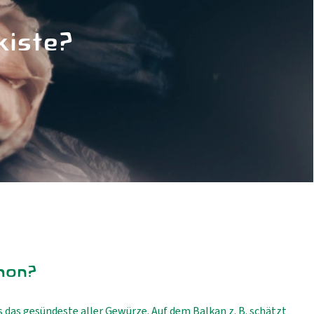
kiste?
hon?
ls das gesündeste aller Gewürze. Auf dem Balkan z. B. schätzt