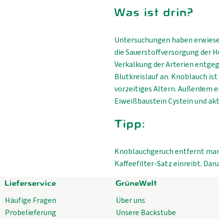
Was ist drin?
Untersuchungen haben erwiese
die Sauerstoffversorgung der 
Verkalkung der Arterien entge
Blutkreislauf an. Knoblauch ist
vorzeitiges Altern. Außerdem e
Eiweißbaustein Cystein und akt
Tipp:
Knoblauchgeruch entfernt man
Kaffeefilter-Satz einreibt. Dan
Lieferservice
GrüneWelt
Häufige Fragen
Über uns
Probelieferung
Unsere Backstube