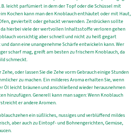
B. leicht parfümiert in dem der Topf oder die Schüssel mit
eim Kochen kann man den Knoblauch enthäutet oder mit Haut,
 Ofen, geviertelt oder gehackt verwenden. Zerdrücken sollte
da hierbei viele der wertvollen Inhaltsstoffe verloren gehen
blauch vorsichtig aber schnell und nicht zu heiß gegart
nt und dann eine unangenehme Schärfe entwickeln kann. Wer
r scharf mag, greift am besten zu frischem Knoblauch, da
ild schmeckt.
r Zehe, oder lassen Sie die Zehe vorm Gebrauch einige Stunden
mmlicher zu machen. Ein milderes Aroma erhalten Sie, wenn
der Öl leicht bräunen und anschließend wieder herausnehmen
aten hinzufügen. Generell kann man sagen: Wenn Knoblauch
streicht er andere Aromen.
blauchzehen ein süßliches, nussiges und verblüffend mildes
leisch, aber auch zu Eintopf- und Bohnengerichten, Gemüse,
aucen.