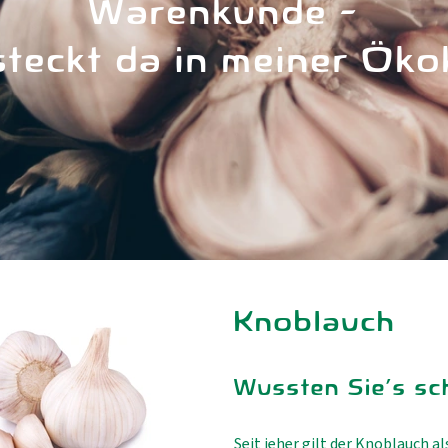
Warenkunde -
teckt da in meiner Öko
Knoblauch
Wussten Sie's sc
Seit jeher gilt der Knoblauch a