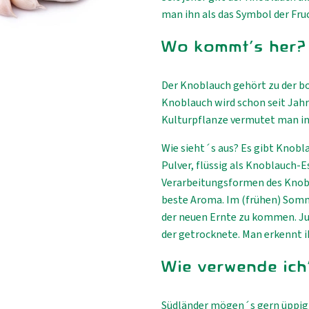
man ihn als das Symbol der Fru
Wo kommt's her?
Der Knoblauch gehört zu der bo
Knoblauch wird schon seit Jah
Kulturpflanze vermutet man in
Wie sieht´s aus? Es gibt Knobla
Pulver, flüssig als Knoblauch-Es
Verarbeitungsformen des Knobl
beste Aroma. Im (frühen) Somme
der neuen Ernte zu kommen. Ju
der getrocknete. Man erkennt 
Wie verwende ich
Südländer mögen´s gern üppig