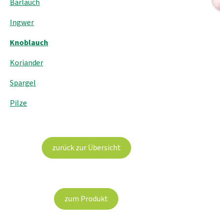
Bärlauch
Ingwer
Knoblauch
Koriander
Spargel
Pilze
zurück zur Übersicht
zum Produkt