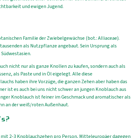
chtbarkeit und ewigen Jugend.
tanischen Familie der Zwiebelgewächse (bot.: Alliaceae).
rtausenden als Nutzpflanze angebaut. Sein Ursprung als
 Südwestasien.
uch nicht nur als ganze Knollen zu kaufen, sondern auch als
senz, als Paste und in Öl eigelegt. Alle diese
auchs haben ihre Vorzüge, die ganzen Zehen aber haben das
r ist es auch bei uns nicht schwer an jungen Knoblauch aus
nger Knoblauch ist feiner im Geschmack und aromatischer als
ihn an der weiß/roten Außenhaut.
's?
 mit 2-3 Knoblauchzehen pro Person, Mitteleuropäer dagegen