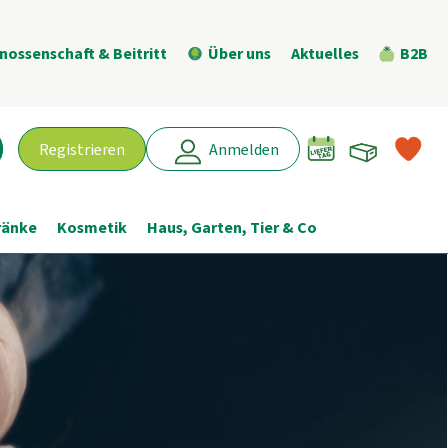
nossenschaft & Beitritt
Über uns
Aktuelles
B2B
Warenk
L
Registrieren
Anmelden
chen
ränke
Kosmetik
Haus, Garten, Tier & Co