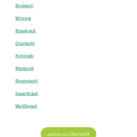
Brokkoli
Kühltheke
Wirsing
GrüneWelt Bäckerei
Blaukraut
Vorratskammer
Grünkohl
Getränke
Kohlrabi
Kosmetik
Mangold
Haus, Garten, Tier & Co
Rosenkohl
Sauerkraut
So geht’s
Weißkraut
Genossenschaft & Beitritt
Über uns
zurück zur Übersicht