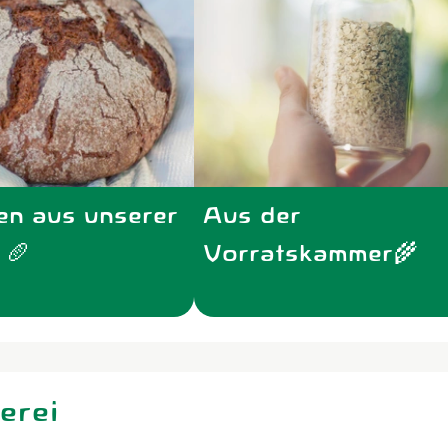
en aus unserer
Aus der
 🥖
Vorratskammer🌾
erei