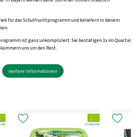
rieb für das Schulfruchtprogramm und beliefern in diesem
len.
rogramm ist ganz unkompliziert. Sie bestätigen 1x im Quartal
ir kümmern uns um den Rest.
weitere Informationen
rband:
, Verband:
gen
Produkt zu Favouriten hinzufügen
Produk
llstelle:
-006
, Kontrollstelle:
DE-ÖKO-007