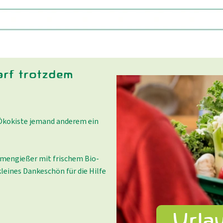
arf trotzdem
 Ökokiste jemand anderem ein
umengießer mit frischem Bio-
leines Dankeschön für die Hilfe
Urlau