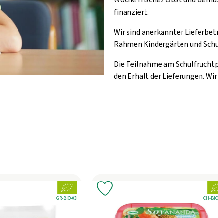
finanziert.
Wir sind anerkannter Lieferbet
Rahmen Kindergärten und Schu
Die Teilnahme am Schulfruchtp
den Erhalt der Lieferungen. W
, Verband:
, Ve
 Favouriten hinzufügen
Produkt zu Favouriten hinzufü
, Kontrollstelle:
, Kontro
CH-BIO-006
CH-BIO