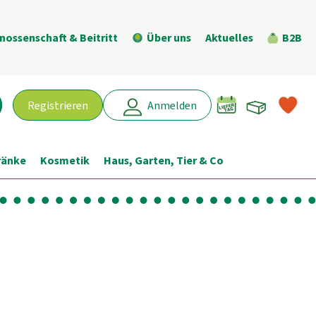
nossenschaft & Beitritt
Über uns
Aktuelles
B2B
Warenk
L
Registrieren
Anmelden
chen
ränke
Kosmetik
Haus, Garten, Tier & Co