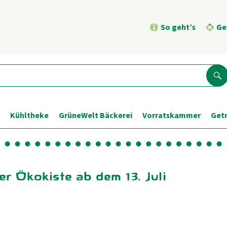
So geht’s
Ge
Su
Kühltheke
GrüneWelt Bäckerei
Vorratskammer
Get
er Ökokiste ab dem 13. Juli