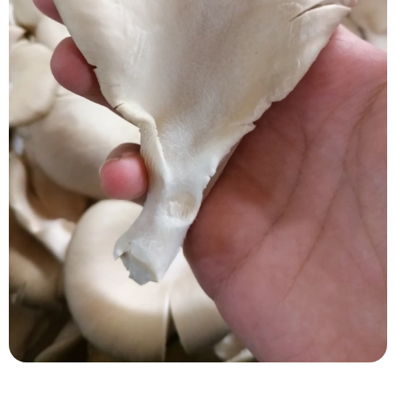
Kühltheke
GrüneWelt Bäckerei
Vorratskammer
Getränke
Kosmetik
Haus, Garten, Tier & Co
So geht’s
Genossenschaft & Beitritt
Über uns