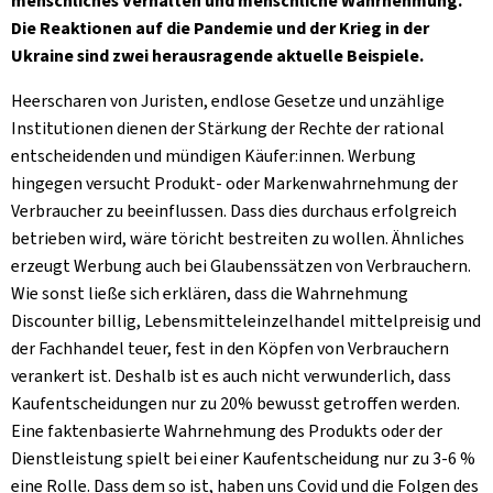
menschliches Verhalten und menschliche Wahrnehmung.
Die Reaktionen auf die Pandemie und der Krieg in der
Kühltheke
Ukraine sind zwei herausragende aktuelle Beispiele.
GrüneWelt Bäckerei
Heerscharen von Juristen, endlose Gesetze und unzählige
Vorratskammer
Institutionen dienen der Stärkung der Rechte der rational
entscheidenden und mündigen Käufer:innen. Werbung
Getränke
hingegen versucht Produkt- oder Markenwahrnehmung der
Verbraucher zu beeinflussen. Dass dies durchaus erfolgreich
Kosmetik
betrieben wird, wäre töricht bestreiten zu wollen. Ähnliches
erzeugt Werbung auch bei Glaubenssätzen von Verbrauchern.
Haus, Garten, Tier & Co
Wie sonst ließe sich erklären, dass die Wahrnehmung
Discounter billig, Lebensmitteleinzelhandel mittelpreisig und
der Fachhandel teuer, fest in den Köpfen von Verbrauchern
So geht’s
verankert ist. Deshalb ist es auch nicht verwunderlich, dass
Genossenschaft & Beitritt
Kaufentscheidungen nur zu 20% bewusst getroffen werden.
Eine faktenbasierte Wahrnehmung des Produkts oder der
Über uns
Dienstleistung spielt bei einer Kaufentscheidung nur zu 3-6 %
eine Rolle. Dass dem so ist, haben uns Covid und die Folgen des