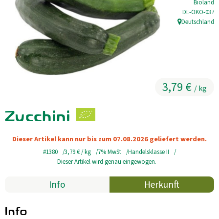
Bioland
, Kontrollstell
DE-ÖKO-037
Kühltheke
Deutschland
, Herkunft:
GrüneWelt Bäckerei
Vorratskammer
Getränke
3,79 €
/ kg
Kosmetik
Zucchini
Haus, Garten, Tier & Co
Dieser Artikel kann nur bis zum 07.08.2026 geliefert werden.
#1380
3,79 €
/ kg
7% MwSt
Handelsklasse II
So geht’s
Dieser Artikel wird genau eingewogen.
Genossenschaft & Beitritt
Info
Herkunft
Über uns
Info