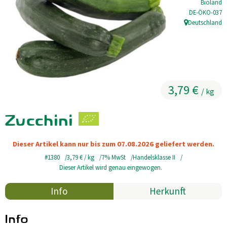
Bioland
, Kontrollstell
DE-ÖKO-037
Kühltheke
Deutschland
, Herkunft:
GrüneWelt Bäckerei
Vorratskammer
Getränke
3,79 €
/ kg
Kosmetik
Zucchini
Haus, Garten, Tier & Co
Dieser Artikel kann nur bis zum 07.08.2026 geliefert werden.
#1380
3,79 €
/ kg
7% MwSt
Handelsklasse II
So geht’s
Dieser Artikel wird genau eingewogen.
Genossenschaft & Beitritt
Info
Herkunft
Über uns
Info