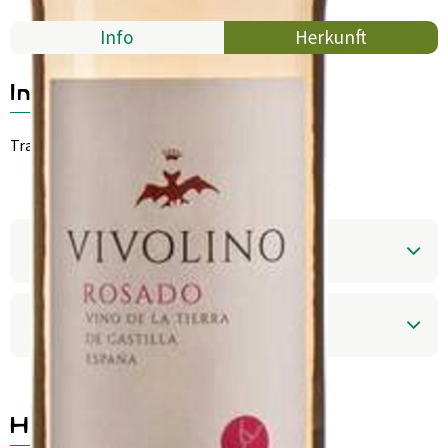
Aktuelles
Info
Herkunft
B2B
Info
Trauben*; Antioxidantien: Sulfite
aus kontrolliert ökologischer Erzeugung
Produktinformationen
Produktdatenblatt
Herkunft