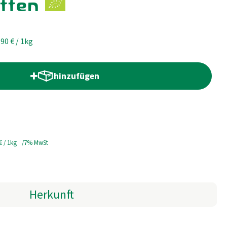
tten
,90 €
/ 1kg
hinzufügen
Produkt zum Warenkorb hinzufügen
 €
/ 1kg
7% MwSt
Herkunft