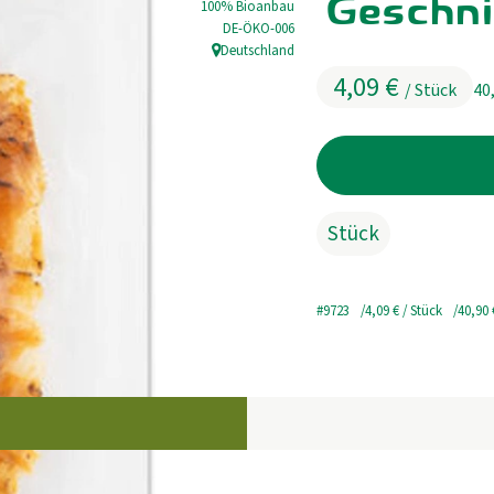
Geschni
100% Bioanbau
, Kontrollstelle:
DE-ÖKO-006
Deutschland
, Herkunft:
4,09 €
/ Stück
40
Stück
#9723
4,09 €
/ Stück
40,90