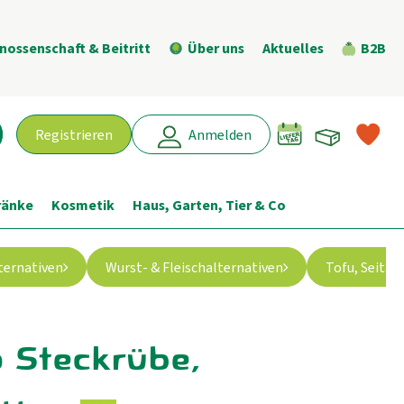
nossenschaft & Beitritt
Über uns
Aktuelles
B2B
Warenk
L
Registrieren
Anmelden
chen
ränke
Kosmetik
Haus, Garten, Tier & Co
ternativen
Wurst- & Fleischalternativen
Tofu, Seita
 Steckrübe,