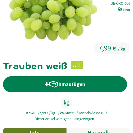
, Kontrollstell
DE-ÖKO-006
Kühltheke
Italien
, Herkunft
GrüneWelt Bäckerei
Vorratskammer
7,99 €
Getränke
/ kg
Kosmetik
Trauben weiß
Haus, Garten, Tier & Co
hinzufügen
Produkt zum Warenkorb hinzufü
So geht’s
kg
Genossenschaft & Beitritt
#2670
7,99 €
/ kg
7% MwSt
Handelsklasse II
Dieser Artikel wird genau eingewogen.
Über uns
Info
Herkunft