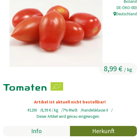
Bioland
, Kontrollstell
DE-ÖKO-003
Kühltheke
Deutschland
, Herkunft:
GrüneWelt Bäckerei
Vorratskammer
Getränke
Kosmetik
8,99 €
/ kg
Haus, Garten, Tier & Co
Tomaten
So geht’s
Artikel ist aktuell nicht bestellbar!
#1200
8,99 €
/ kg
7% MwSt
Handelsklasse II
Genossenschaft & Beitritt
Dieser Artikel wird genau eingewogen.
Über uns
Info
Herkunft