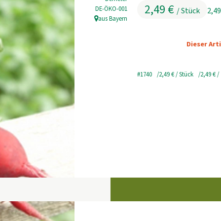
2,49 €
, Kontrollstelle:
DE-ÖKO-001
/ Stück
2,49
aus Bayern
, Herkunft:
Dieser Art
#1740
2,49 €
/ Stück
2,49 €
/