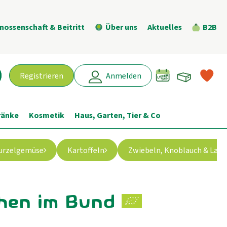
nossenschaft & Beitritt
Über uns
Aktuelles
B2B
Warenk
L
Registrieren
Anmelden
chen
ränke
Kosmetik
Haus, Garten, Tier & Co
urzelgemüse
Kartoffeln
Zwiebeln, Knoblauch & Lauc
hen im Bund