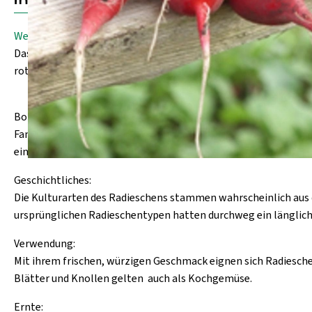
Weitere Informationen
Das Radies, meistens Radieschen genannt, leitet seinen Namen 
rote Runde, ovale Weiße, lange Rot-Weiße u.a..In Asien werden
Botanisches:
Familie der Cruciferae (Kreuzblütler);
einjährige Pflanze; Keimblätter umgekehrt herzförmig und sta
Geschichtliches:
Die Kulturarten des Radieschens stammen wahrscheinlich aus 
ursprünglichen Radieschentypen hatten durchweg ein längliche
Verwendung:
Mit ihrem frischen, würzigen Geschmack eignen sich Radiesch
Blätter und Knollen gelten auch als Kochgemüse.
Ernte: