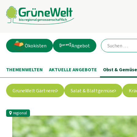
Ökokisten
Angebot
THEMENWELTEN
AKTUELLE ANGEBOTE
Obst & Gemüse
GrüneWelt Gärtnerei
Salat & Blattgemüse
Krä
regional