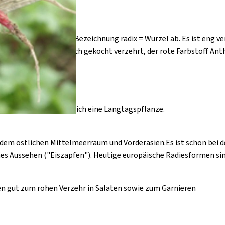
aus der lateinischen Bezeichnung radix = Wurzel ab. Es ist eng v
 Radies und Rettich auch gekocht verzehrt, der rote Farbstoff An
rk behaart; ursprünglich eine Langtagspflanze.
dem östlichen Mittelmeerraum und Vorderasien.Es ist schon bei d
s Aussehen ("Eiszapfen"). Heutige europäische Radiesformen sind
en gut zum rohen Verzehr in Salaten sowie zum Garnieren