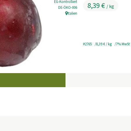
EG-Kontrolliert
8,39 €
/ kg
, Kontrollstelle:
DE-ÖKO-006
Italien
, Herkunft:
#2765
8,39 €
/ kg
7% MwSt