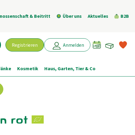
nossenschaft & Beitritt
Über uns
Aktuelles
B2B
Warenk
L
Registrieren
Anmelden
chen
ränke
Kosmetik
Haus, Garten, Tier & Co
n rot