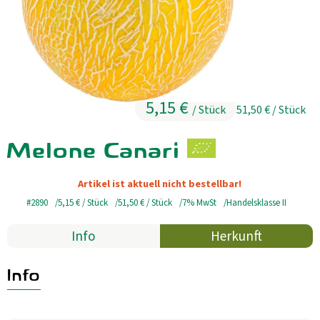
Kühltheke
GrüneWelt Bäckerei
Vorratskammer
5,15 €
/ Stück
51,50 €
/ Stück
Getränke
Melone Canari
Kosmetik
Haus, Garten, Tier & Co
Artikel ist aktuell nicht bestellbar!
#2890
5,15 €
/ Stück
51,50 €
/ Stück
7% MwSt
Handelsklasse II
So geht’s
Info
Herkunft
Genossenschaft & Beitritt
Info
Über uns