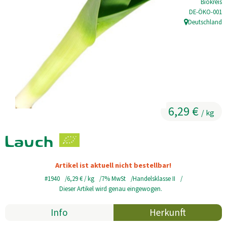
Biokreis
, Kontrollstell
DE-ÖKO-001
Kühltheke
Deutschland
, Herkunft:
GrüneWelt Bäckerei
Vorratskammer
Getränke
Kosmetik
6,29 €
/ kg
Haus, Garten, Tier & Co
Lauch
So geht’s
Artikel ist aktuell nicht bestellbar!
#1940
6,29 €
/ kg
7% MwSt
Handelsklasse II
Genossenschaft & Beitritt
Dieser Artikel wird genau eingewogen.
Über uns
Info
Herkunft