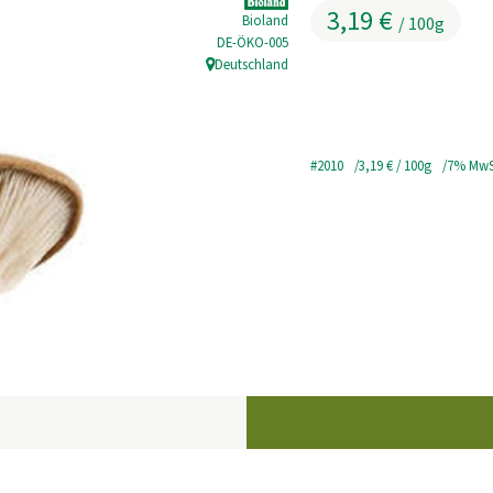
3,19 €
Bioland
/ 100g
, Kontrollstelle:
DE-ÖKO-005
Deutschland
, Herkunft:
#2010
3,19 €
/ 100g
7% MwS