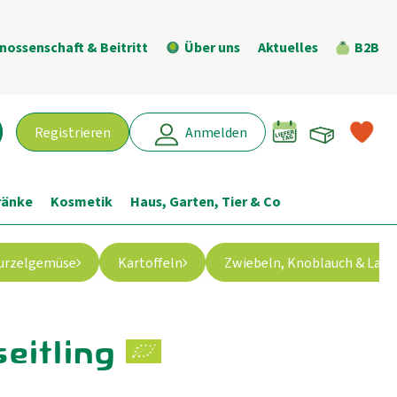
nossenschaft & Beitritt
Über uns
Aktuelles
B2B
Warenk
L
Registrieren
Anmelden
chen
ränke
Kosmetik
Haus, Garten, Tier & Co
urzelgemüse
Kartoffeln
Zwiebeln, Knoblauch & Lauc
eitling