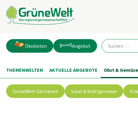
Ökokisten
Angebot
THEMENWELTEN
AKTUELLE ANGEBOTE
Obst & Gemüse
GrüneWelt Gärtnerei
Salat & Blattgemüse
Krä