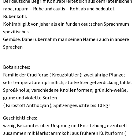
Der deutsche Begriff Kohlrabi leitet sich aus dem lateinischen
Aktuelles
rapa, rupum = Rübe und caulis = Kohl ab und bedeutet
B2B
Rübenkohl.
Kohlrabi gilt von jeher als ein für den deutschen Sprachraum
spezifisches
Gemüse. Daher übernahm man seinen Namen auch in andere
Sprachen
Botanisches:
Familie der Cruciferae ( Kreuzblütler ); zweijährige Planze;
sehr temperaturempfindlich; starke Stengelverdickung bildet
Sproßknolle; verschiedene Knollenformen; grünlich-weiße,
grüne und violette Sorten
( Farbstoff Anthocyan ); Spitzengewichte bis 10 kg !
Geschichtliches:
wenig Bekanntes über Ursprung und Entstehung; eventuell
zusammen mit Markstammkohl aus früheren Kulturform (