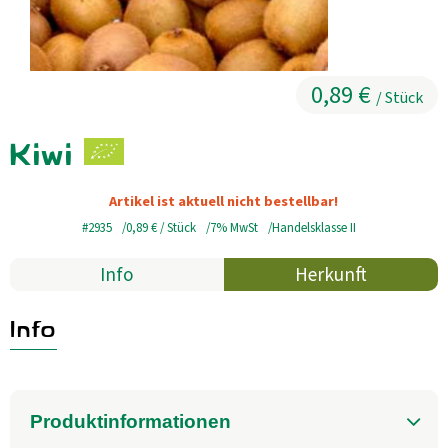
Kühltheke
GrüneWelt Bäckerei
0,89 €
/ Stück
Vorratskammer
Kiwi
Getränke
Artikel ist aktuell nicht bestellbar!
Kosmetik
#2935
0,89 €
/ Stück
7% MwSt
Handelsklasse II
Haus, Garten, Tier & Co
Info
Herkunft
So geht’s
Info
Genossenschaft & Beitritt
Über uns
Produktinformationen