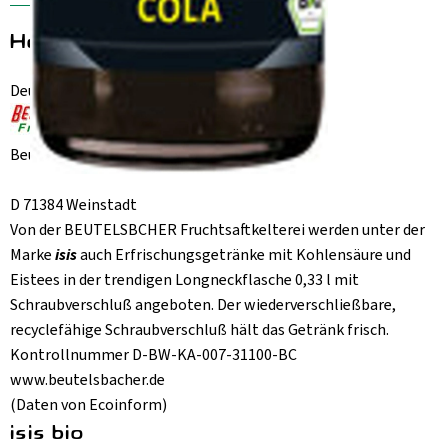
Hersteller: isis bio
Deutschland
Beutelsbacher Fruchtsaftkelterei GmbH
D 71384 Weinstadt
Von der BEUTELSBCHER Fruchtsaftkelterei werden unter der
Marke
isis
auch Erfrischungsgetränke mit Kohlensäure und
Eistees in der trendigen Longneckflasche 0,33 l mit
Schraubverschluß angeboten. Der wiederverschließbare,
recyclefähige Schraubverschluß hält das Getränk frisch.
Kontrollnummer D-BW-KA-007-31100-BC
www.beutelsbacher.de
(Daten von Ecoinform)
isis bio