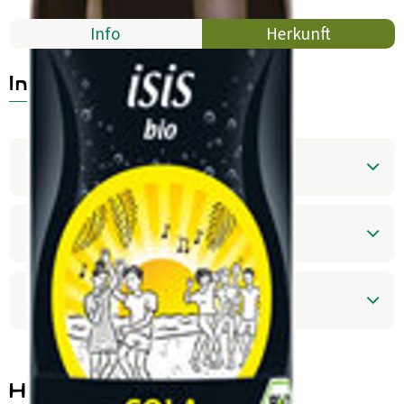
Aktuelles
Info
Herkunft
B2B
Info
Produktinformationen
Zutaten
Produktdatenblatt
Herkunft