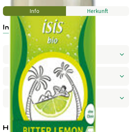
Aktuelles
Info
Herkunft
B2B
Info
Produktinformationen
Zutaten
Produktdatenblatt
Herkunft