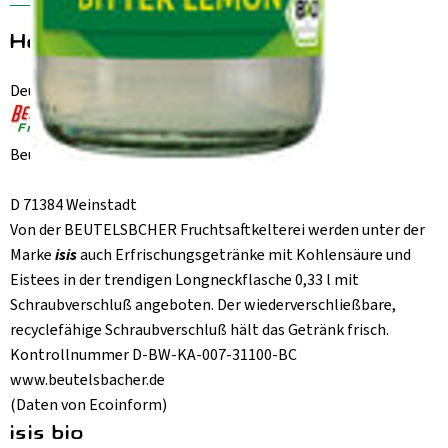
Hersteller: isis bio
Deutschland
Beutelsbacher Fruchtsaftkelterei GmbH
D 71384 Weinstadt
Von der BEUTELSBCHER Fruchtsaftkelterei werden unter der
Marke
isis
auch Erfrischungsgetränke mit Kohlensäure und
Eistees in der trendigen Longneckflasche 0,33 l mit
Schraubverschluß angeboten. Der wiederverschließbare,
recyclefähige Schraubverschluß hält das Getränk frisch.
Kontrollnummer D-BW-KA-007-31100-BC
www.beutelsbacher.de
(Daten von Ecoinform)
isis bio