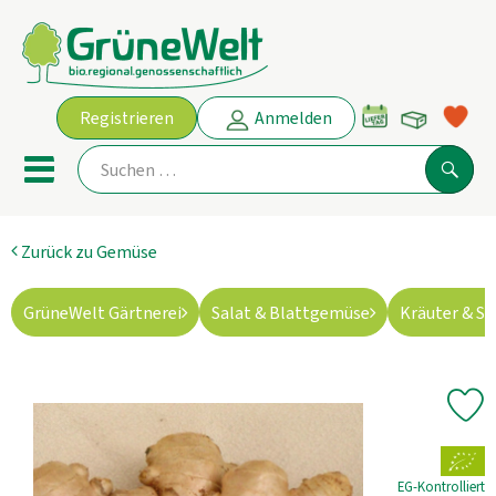
Warenko
Registrieren
Anmelden
Link
Mobiles Menu öffnen oder schl
Suche
Zurück zu Gemüse
Ökokisten
GrüneWelt Gärtnerei
Salat & Blattgemüse
Kräuter & S
Angebot
THEMENWELTEN
Pr
AKTUELLE ANGEBOTE
, Verband:
Obst & Gemüse
EG-Kontrolliert