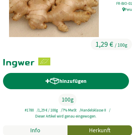
, Kontrollste
FR-BIO-01
Kühltheke
Peru
, Herkun
GrüneWelt Bäckerei
Vorratskammer
1,29 €
/ 100g
Getränke
Ingwer
Kosmetik
Haus, Garten, Tier & Co
hinzufügen
Produkt zum Warenkorb hinzufü
So geht’s
100g
Genossenschaft & Beitritt
#1780
1,29 €
/ 100g
7% MwSt
Handelsklasse II
Dieser Artikel wird genau eingewogen.
Über uns
Info
Herkunft