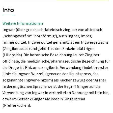
Aktuelles
Info
B2B
Weitere Informationen
Ingwer (über griechisch-lateinisch zingiber von altindisch
„schringaverâm“: 'hornförmig'), auch Ingber, Imber,
Immerwurzel, Ingwerwurzel genannt, ist ein Ingwergewächs
(Zingiberaceae) und gehört zu den Einkeimblättrigen
(Liliopsida). Die botanische Bezeichnung lautet Zingiber
officinale, die medizinische/pharmazeutische Bezeichnung für
die Droge ist Rhizoma zingiberis. Verwendung findet in erster
Linie die Ingwer-Wurzel, (genauer: der Hauptspross, das
sogenannte Ingwer-Rhizom) als Küchengewürz oder Arznei.
In der englischen Sprache weist der Begriff Ginger auf die
Verwendung von Ingwer in verbreiteten Nahrungsmitteln hin,
etwa im Getränk Ginger Ale oder in Gingerbread
(Pfefferkuchen).