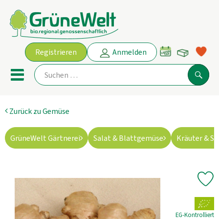
Warenko
Registrieren
Anmelden
Link
Mobiles Menu öffnen oder schl
Suche
Zurück zu Gemüse
Ökokisten
GrüneWelt Gärtnerei
Salat & Blattgemüse
Kräuter & S
Angebot
THEMENWELTEN
Pr
AKTUELLE ANGEBOTE
, Verband:
Obst & Gemüse
EG-Kontrolliert