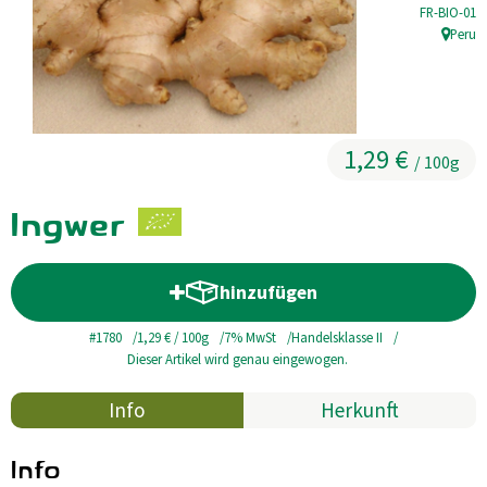
, Kontrollste
FR-BIO-01
Kühltheke
Peru
, Herkun
GrüneWelt Bäckerei
Vorratskammer
1,29 €
/ 100g
Getränke
Ingwer
Kosmetik
Haus, Garten, Tier & Co
hinzufügen
Produkt zum Warenkorb hinzuf
#1780
1,29 €
/ 100g
7% MwSt
Handelsklasse II
So geht’s
Dieser Artikel wird genau eingewogen.
Genossenschaft & Beitritt
Info
Herkunft
Über uns
Info