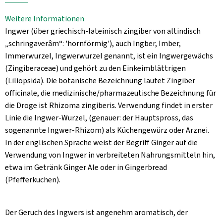
Aktuelles
Weitere Informationen
B2B
Ingwer (über griechisch-lateinisch zingiber von altindisch
„schringaverâm“: 'hornförmig'), auch Ingber, Imber,
Immerwurzel, Ingwerwurzel genannt, ist ein Ingwergewächs
(Zingiberaceae) und gehört zu den Einkeimblättrigen
(Liliopsida). Die botanische Bezeichnung lautet Zingiber
officinale, die medizinische/pharmazeutische Bezeichnung für
die Droge ist Rhizoma zingiberis. Verwendung findet in erster
Linie die Ingwer-Wurzel, (genauer: der Hauptspross, das
sogenannte Ingwer-Rhizom) als Küchengewürz oder Arznei.
In der englischen Sprache weist der Begriff Ginger auf die
Verwendung von Ingwer in verbreiteten Nahrungsmitteln hin,
etwa im Getränk Ginger Ale oder in Gingerbread
(Pfefferkuchen).
Der Geruch des Ingwers ist angenehm aromatisch, der