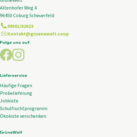
GrüneWelt
Altenhofer Weg 4
96450 Coburg Scheuerfeld
09561/62623
Kontakt@gruenewelt.coop
Folge uns auf:
Externer Link zu https://www.facebook.com/GrueneWelt.c
Externer Link zu https://www.instagram.com/gruene
Lieferservice
Häufige Fragen
Probelieferung
Jobkiste
Schulfruchtprogramm
Ökokiste verschenken
GrüneWelt