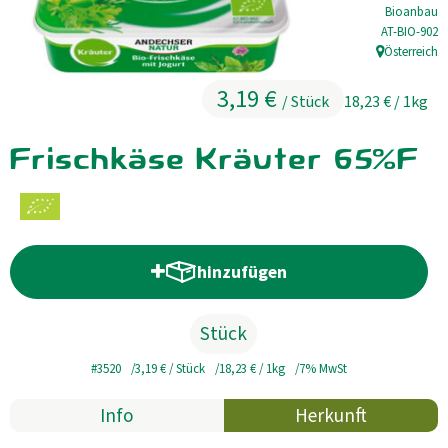
Bioanbau
Kühltheke
, Kontrollstel
AT-BIO-902
Österreich
, Herkunft:
GrüneWelt Bäckerei
3,19 €
/ Stück
18,23 €
/ 1kg
Vorratskammer
Frischkäse Kräuter 65%F
Getränke
Kosmetik
Haus, Garten, Tier & Co
hinzufügen
Produkt zum Warenkorb hinzufü
So geht’s
Stück
Genossenschaft & Beitritt
#3520
3,19 €
/ Stück
18,23 €
/ 1kg
7% MwSt
Über uns
Info
Herkunft