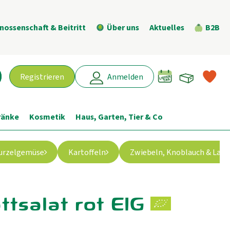
nossenschaft & Beitritt
Über uns
Aktuelles
B2B
Warenk
L
Registrieren
Anmelden
chen
ränke
Kosmetik
Haus, Garten, Tier & Co
urzelgemüse
Kartoffeln
Zwiebeln, Knoblauch & Lauc
ttsalat rot EIG
gen