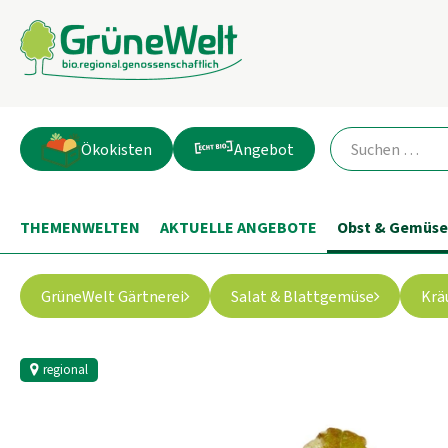
Ökokisten
Angebot
THEMENWELTEN
AKTUELLE ANGEBOTE
Obst & Gemüse
GrüneWelt Gärtnerei
Salat & Blattgemüse
Krä
regional