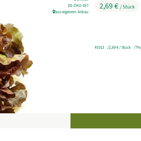
2,69 €
, Kontrollstelle:
DE-ÖKO-037
/ Stück
aus eigenem Anbau
, Herkunft:
#1013
2,69 €
/ Stück
7%