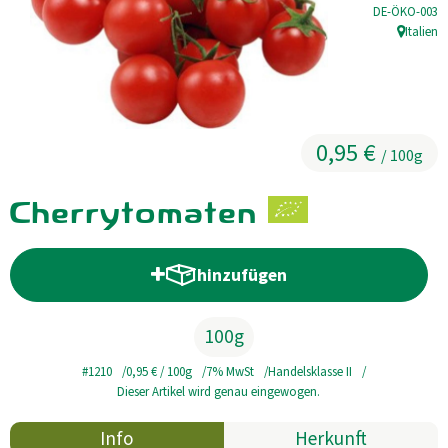
, Kontrollstell
DE-ÖKO-003
Kühltheke
Italien
, Herkunft
GrüneWelt Bäckerei
Vorratskammer
0,95 €
/ 100g
Getränke
Kosmetik
Cherrytomaten
Haus, Garten, Tier & Co
hinzufügen
Produkt zum Warenkorb hinzufü
So geht’s
100g
Genossenschaft & Beitritt
#1210
0,95 €
/ 100g
7% MwSt
Handelsklasse II
Dieser Artikel wird genau eingewogen.
Über uns
Info
Herkunft