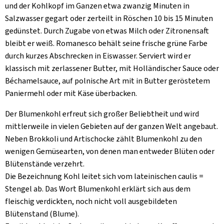
und der Kohlkopf im Ganzen etwa zwanzig Minuten in
Salzwasser gegart oder zerteilt in Röschen 10 bis 15 Minuten
gedünstet. Durch Zugabe von etwas Milch oder Zitronensaft
bleibt er weiß. Romanesco behält seine frische grüne Farbe
durch kurzes Abschrecken in Eiswasser. Serviert wird er
klassisch mit zerlassener Butter, mit Holländischer Sauce oder
Béchamelsauce, auf polnische Art mit in Butter geröstetem
Paniermehl oder mit Käse überbacken.
Der Blumenkohl erfreut sich großer Beliebtheit und wird
mittlerweile in vielen Gebieten auf der ganzen Welt angebaut.
Neben Brokkoli und Artischocke zählt Blumenkohl zu den
wenigen Gemüsearten, von denen man entweder Blüten oder
Blütenstände verzehrt.
Die Bezeichnung Kohl leitet sich vom lateinischen caulis =
Stengel ab. Das Wort Blumenkohl erklärt sich aus dem
fleischig verdickten, noch nicht voll ausgebildeten
Blütenstand (Blume).