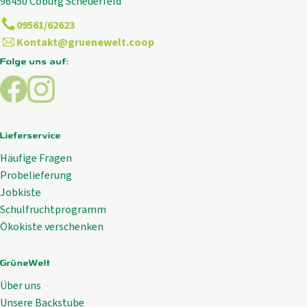
96450 Coburg Scheuerfeld
09561/62623
Kontakt@gruenewelt.coop
Folge uns auf:
Externer Link zu https://www.facebook.com/GrueneWelt.c
Externer Link zu https://www.instagram.com/gruene
Lieferservice
Häufige Fragen
Probelieferung
Jobkiste
Schulfruchtprogramm
Ökokiste verschenken
GrüneWelt
Über uns
Unsere Backstube