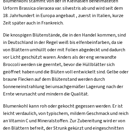
Blumenkohl stammt von der in Kleinasien beheimateten
Urform Brassica oleracea var. silvestris ab und wird seit dem
18. Jahrhundert in Europa angebaut , zuerst in Italien, kurze
Zeit später auch in Frankreich.
Die knospigen Blütenstände, die in den Handel kommen, sind
in Deutschland in der Regel weiß bis elfenbeinfarben, da sie
von Blättern umhüllt oder mit Folien abgedeckt und dadurch
vor Licht geschützt waren. Anders als der eng verwandte
Broccoli werden sie geerntet, bevor die Hüllblätter sich
geöffnet haben und die Blüten voll entwickelt sind. Gelbe oder
braune Flecken auf dem Blütenstand werden durch
Sonneneinstrahlung bei unsachgemäßer Lagerung nach der
Ernte verursacht und mindern die Qualität.
Blumenkohl kann roh oder gekocht gegessen werden. Er ist
leicht verdaulich, von typischem, mildem Geschmack und reich
an Vitamin C und Mineralstoffen. Zur Zubereitung wird er von
den Blättern befreit, der Strunk gekürzt und eingeschnitten