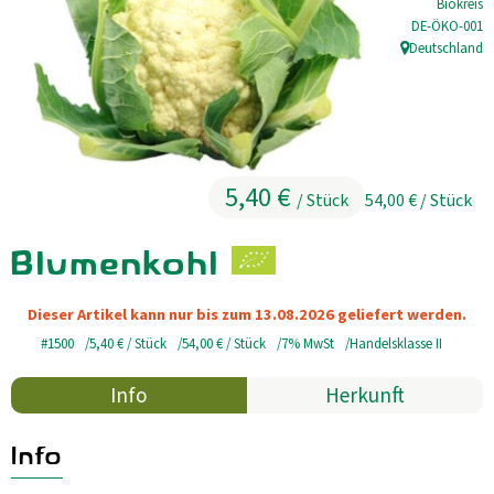
Biokreis
, Kontrollstell
DE-ÖKO-001
Kühltheke
Deutschland
, Herkunft:
GrüneWelt Bäckerei
Vorratskammer
Getränke
5,40 €
/ Stück
54,00 €
/ Stück
Kosmetik
Blumenkohl
Haus, Garten, Tier & Co
Dieser Artikel kann nur bis zum 13.08.2026 geliefert werden.
#1500
5,40 €
/ Stück
54,00 €
/ Stück
7% MwSt
Handelsklasse II
So geht’s
Info
Herkunft
Genossenschaft & Beitritt
Über uns
Info